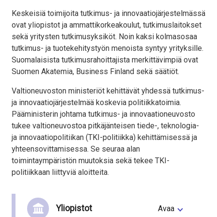
Keskeisiä toimijoita tutkimus- ja innovaatiojärjestelmässä
ovat yliopistot ja ammattikorkeakoulut, tutkimuslaitokset
sekä yritysten tutkimusyksiköt. Noin kaksi kolmasosaa
tutkimus- ja tuotekehitystyön menoista syntyy yrityksille.
Suomalaisista tutkimusrahoittajista merkittävimpiä ovat
Suomen Akatemia, Business Finland sekä säätiöt.
Valtioneuvoston ministeriöt kehittävät yhdessä tutkimus-
ja innovaatiojärjestelmää koskevia politiikkatoimia.
Pääministerin johtama tutkimus- ja innovaationeuvosto
tukee valtioneuvostoa pitkäjänteisen tiede-, teknologia-
ja innovaatiopolitiikan (TKI-politiikka) kehittämisessä ja
yhteensovittamisessa. Se seuraa alan
toimintaympäristön muutoksia sekä tekee TKI-
politiikkaan liittyviä aloitteita.
Yliopistot
Avaa