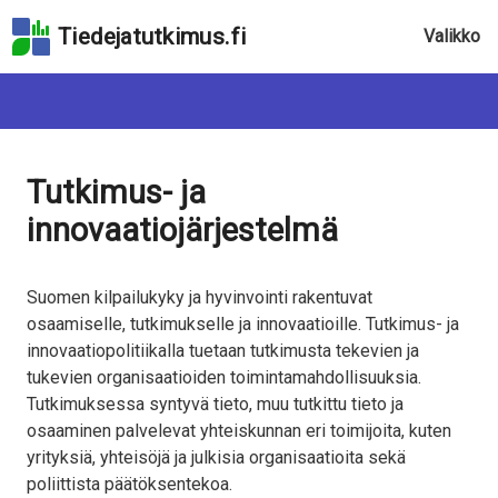
Hyppää
Tiedejatutkimus.fi
Valikko
sivun
pääsisältöön
Hyppää
saavutettavuusselosteeseen
Tutkimus- ja
innovaatiojärjestelmä
Suomen kilpailukyky ja hyvinvointi rakentuvat
osaamiselle, tutkimukselle ja innovaatioille. Tutkimus- ja
innovaatiopolitiikalla tuetaan tutkimusta tekevien ja
tukevien organisaatioiden toimintamahdollisuuksia.
Tutkimuksessa syntyvä tieto, muu tutkittu tieto ja
osaaminen palvelevat yhteiskunnan eri toimijoita, kuten
yrityksiä, yhteisöjä ja julkisia organisaatioita sekä
poliittista päätöksentekoa.