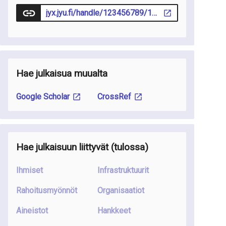
jyx.jyu.fi/handle/123456789/104914
Hae julkaisua muualta
Google Scholar
CrossRef
Hae julkaisuun liittyvät
(tulossa
)
Ihmiset
Infrastruktuurit
Rahoitusmyönnöt
Organisaatiot
Aineistot
Hankkeet