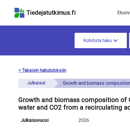
Hyppää
Hyppää
Hyppää
hakukenttään
sivun
saavutettavuusselo
Tiedejatutkimus.fi
Etusiv
pääsisältöön
u
H
n
Kohdista haku
a
d
e
e
t
< Takaisin hakutuloksiin
f
i
Julkaisut
i
Growth and biomass composition of Chlorella vulgaris using nutrient-rich water and CO2 from a recirculat
e
n
t
Growth and biomass composition of Chl
e
water and CO2 from a recirculating a
o
d
a
Julkaisuvuosi
2026