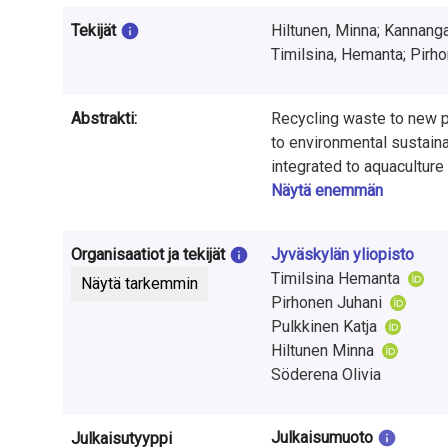
t
Tekijät
Hiltunen, Minna; Kannanga
u
Timilsina, Hemanta; Pirho
t
k
Abstrakti:
Recycling waste to new p
to environmental sustaina
i
integrated to aquaculture
m
increase environmental su
Näytä enemmän
use of CO2 efflux, and p
u
biomolecules. Here we stu
Organisaatiot ja tekijät
Jyväskylän yliopisto
Aquaculture System's (R
k
Timilsina Hemanta
Näytä tarkemmin
and biochemical compositi
Pirhonen Juhani
s
vulgaris had high growth 
Pulkkinen Katja
temperature of 18–19 °C
e
Hiltunen Minna
% of phosphate, 82–99 % o
Söderena Olivia
s
during 8–16 day experime
were improved by using h
t
exhaust air. The highest 
Julkaisumuoto
Julkaisutyyppi