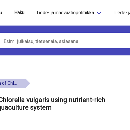
steeseen
u
Haku
Tiede- ja innovaatiopolitiikka
Tiede- j
ing aquaculture system
orella vulgaris using nutrient-rich
quaculture system