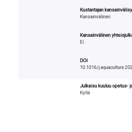
Kustantajan kansainvälis
Kansainvälinen
Kansainvälinen yhteisjulk
Ei
DOI
10.1016/j.aquaculture.2
Julkaisu kuuluu opetus- j
Kyllä