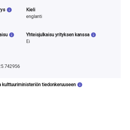
yys
Kieli
englanti
aisu
Yhteisjulkaisu yrityksen kanssa
Ei
025.742956
a kulttuuriministeriön tiedonkeruuseen