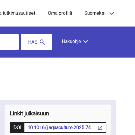
a tutkimusuutiset
Oma profiili
Suomeksi
Hakuohje
HAE
Linkit julkaisuun
DOI
10.1016/j.aquaculture.2025.742956