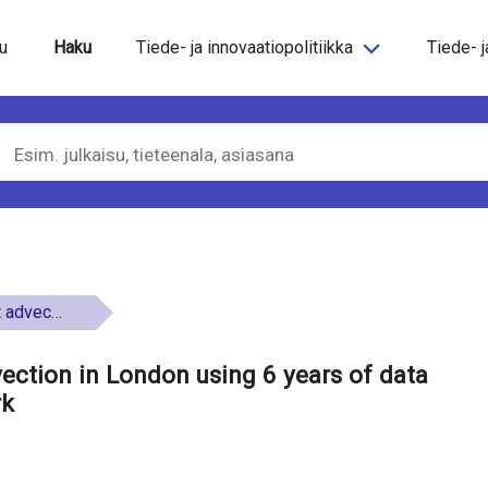
steeseen
u
Haku
Tiede- ja innovaatiopolitiikka
Tiede- j
ther station network
ection in London using 6 years of data
rk