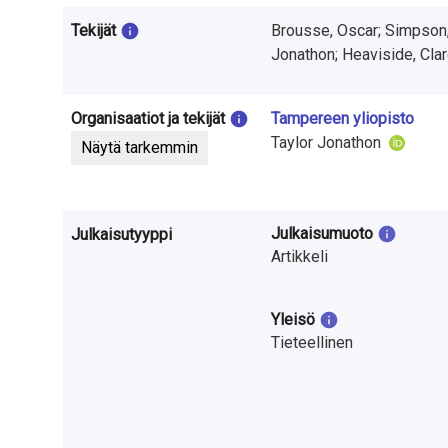
t
Tekijät
Brousse, Oscar; Simpson, 
u
Jonathon; Heaviside, Cla
t
k
Organisaatiot ja tekijät
Tampereen yliopisto
Taylor Jonathon
Näytä tarkemmin
i
m
u
Julkaisumuoto
Julkaisutyyppi
Artikkeli
k
s
Yleisö
e
Tieteellinen
s
t