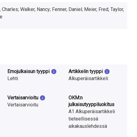
Charles; Walker, Nancy; Fenner, Daniel; Meier, Fred; Taylor,
re
Emojulkaisun tyyppi
Artikkelin tyyppi
Lehti
Alkuperäisartikkeli:
Vertaisarvioitu
OKM:n
julkaisutyyppiluokitus
Vertaisarvioitu
A1 Alkuperäisartikkeli
tieteellisessä
aikakauslehdessä