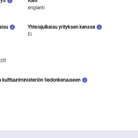
yys
Kieli
englanti
aisu
Yhteisjulkaisu yrityksen kanssa
Ei
c0f
a kulttuuriministeriön tiedonkeruuseen