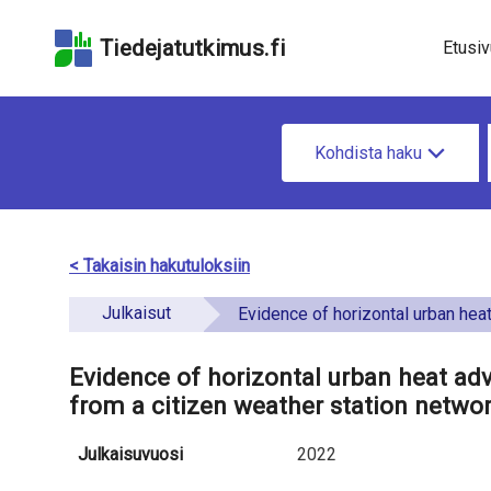
Hyppää
Hyppää
Hyppää
hakukenttään
sivun
saavutettavuusselo
Tiedejatutkimus.fi
Etusiv
pääsisältöön
u
H
n
Kohdista haku
a
d
e
e
t
< Takaisin hakutuloksiin
f
i
Julkaisut
i
Evidence of horizontal urban heat advection in London using 6 years of data from a citizen wea
e
n
t
Evidence of horizontal urban heat adv
e
from a citizen weather station netwo
o
d
a
Julkaisuvuosi
2022