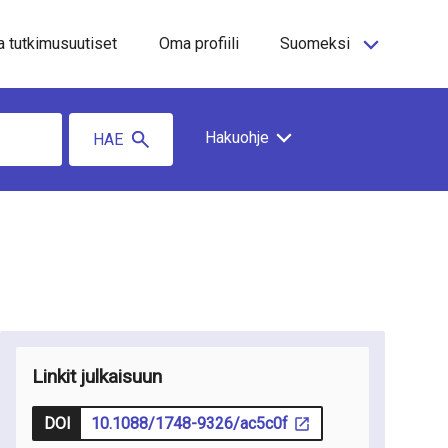
a tutkimusuutiset
Oma profiili
Suomeksi
Hakuohje
HAE
Linkit julkaisuun
DOI
10.1088/1748-9326/ac5c0f