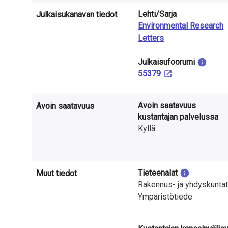
a
Lehti/Sarja
Julkaisukanavan tiedot
S
Environmental Research
Letters
u
Julkaisu­foorumi
o
55379
m
e
Avoin saatavuus
Avoin saatavuus
kustantajan palvelussa
s
Kyllä
s
a
Tieteenalat
Muut tiedot
Rakennus- ja yhdyskuntat
Ympäristötiede