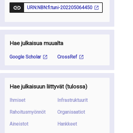
URN:NBN:fi:tuni-202205064450
Hae julkaisua muualta
Google Scholar
CrossRef
Hae julkaisuun liittyvät
(tulossa
)
Ihmiset
Infrastruktuurit
Rahoitusmyönnöt
Organisaatiot
Aineistot
Hankkeet