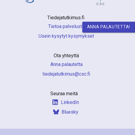
a
S
Tiedejatutkimus.fi 
u
Tietoa palvelusta
ANNA PALAUTETTA!
Usein kysytyt kysymykset
o
m
Ota yhteyttä
e
Anna palautetta
s
if.csc@sumiktutajedeit
s
a
Seuraa meitä
LinkedIn
Bluesky