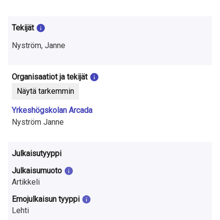
t
u
Tekijät
t
Nyström, Janne
k
i
Organisaatiot ja tekijät
Näytä tarkemmin
m
Yrkeshögskolan Arcada
u
Nyström Janne
k
s
Julkaisutyyppi
e
Julkaisumuoto
Artikkeli
s
Emojulkaisun tyyppi
t
Lehti