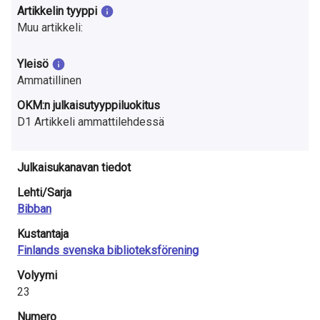
a
Artikkelin tyyppi
Muu artikkeli:
S
u
Yleisö
Ammatillinen
o
OKM:n julkaisutyyppiluokitus
m
D1 Artikkeli ammattilehdessä
e
s
Julkaisukanavan tiedot
Lehti/Sarja
s
Bibban
a
Kustantaja
Finlands svenska biblioteksförening
Volyymi
23
Numero