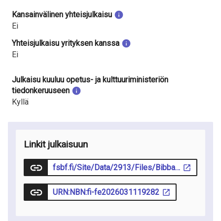
Kansainvälinen yhteisjulkaisu
Ei
Yhteisjulkaisu yrityksen kanssa
Ei
Julkaisu kuuluu opetus- ja kulttuuriministeriön
tiedonkeruuseen
Kyllä
Linkit julkaisuun
fsbf.fi/Site/Data/2913/Files/Bibban_1-2026_web.pdf
URN:NBN:fi-fe2026031119282