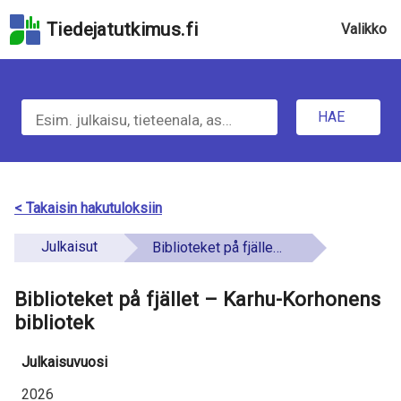
Hyppää
Tiedejatutkimus.fi
Valikko
hakukenttään
Hyppää
u
sivun
H
pääsisältöön
n
Hyppää
HAE
d
a
saavutettavuusselosteeseen
e
e
f
t
< Takaisin hakutuloksiin
i
i
Julkaisut
Biblioteket på fjället – Karhu-Korhonens bibliotek
n
e
e
Biblioteket på fjället – Karhu-Korhonens
t
d
bibliotek
o
Julkaisuvuosi
a
2026