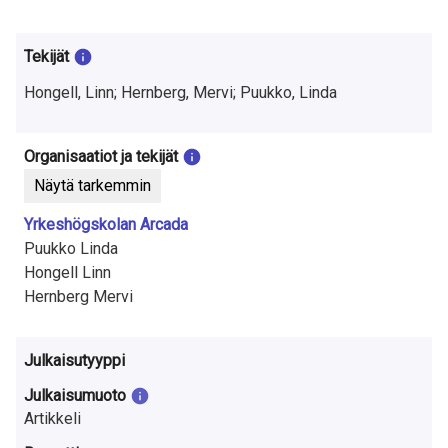
t
u
Tekijät
t
Hongell, Linn; Hernberg, Mervi; Puukko, Linda
k
i
Organisaatiot ja tekijät
Näytä tarkemmin
m
Yrkeshögskolan Arcada
u
Puukko Linda
k
Hongell Linn
Hernberg Mervi
s
e
Julkaisutyyppi
s
Julkaisumuoto
t
Artikkeli