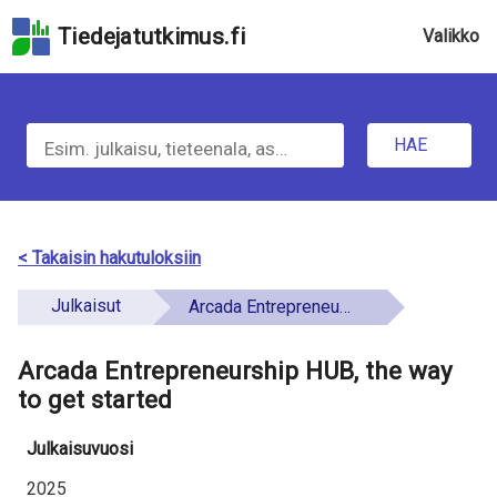
Hyppää
Tiedejatutkimus.fi
Valikko
hakukenttään
Hyppää
u
sivun
H
pääsisältöön
n
Hyppää
HAE
d
a
saavutettavuusselosteeseen
e
e
f
t
< Takaisin hakutuloksiin
i
i
Julkaisut
Arcada Entrepreneurship HUB, the way to get started
n
e
e
Arcada Entrepreneurship HUB, the way
t
d
to get started
o
Julkaisuvuosi
a
2025