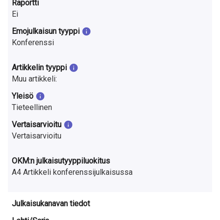
Raportti
a
Ei
S
Emojulkaisun tyyppi
u
Konferenssi
o
Artikkelin tyyppi
m
Muu artikkeli:
Yleisö
e
Tieteellinen
s
Vertaisarvioitu
s
Vertaisarvioitu
a
OKM:n julkaisutyyppiluokitus
A4 Artikkeli konferenssijulkaisussa
Julkaisukanavan tiedot