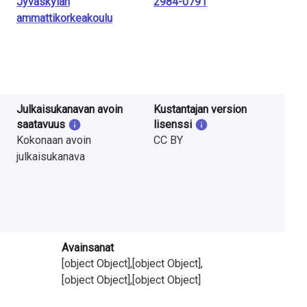
Jyväskylän
2984-0791
ammattikorkeakoulu
Julkaisukanavan avoin
Kustantajan version
saatavuus
lisenssi
Kokonaan avoin
CC BY
julkaisukanava
Avainsanat
[object Object],[object Object],
[object Object],[object Object]