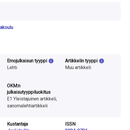
akoulu
Emojulkaisun tyyppi
Artikkelin tyyppi
Lehti
Muu artikkeli:
OKM:n
julkaisutyyppiluokitus
E1 Yleistajuinen artikkeli,
sanomalehtiartikkeli
Kustantaja
ISSN