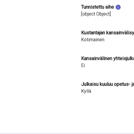
Tunnistettu aihe
[object Object]
Kustantajan kansainvälis
Kotimainen
Kansainvälinen yhteisjulk
Ei
Julkaisu kuuluu opetus- j
Kyllä