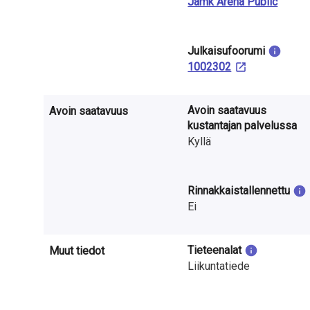
Jamk Arena Public
a
S
Julkaisu­foorumi
u
1002302
o
Avoin saatavuus
m
Avoin saatavuus
kustantajan palvelussa
e
Kyllä
s
s
Rinnakkaistallennettu
Ei
a
Tieteenalat
Muut tiedot
Liikuntatiede