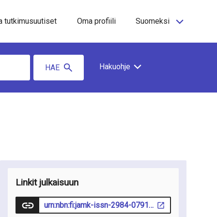
a tutkimusuutiset
Oma profiili
Suomeksi
Hakuohje
HAE
Linkit julkaisuun
urn:nbn:fi:jamk-issn-2984-0791-205