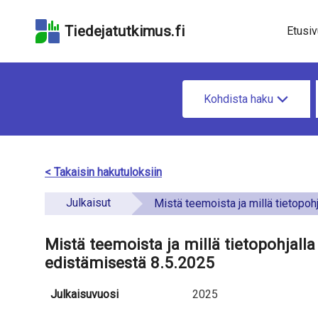
Hyppää
Hyppää
Hyppää
hakukenttään
sivun
saavutettavuusselo
Tiedejatutkimus.fi
Etusiv
pääsisältöön
u
H
n
Kohdista haku
a
d
e
e
t
< Takaisin hakutuloksiin
f
i
Julkaisut
i
Mistä teemoista ja millä tietopohjalla eduskunta keskusteli liikunnan edistä
e
n
t
Mistä teemoista ja millä tietopohjall
e
edistämisestä 8.5.2025
o
d
a
Julkaisuvuosi
2025