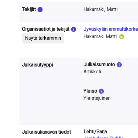
t
Tekijät
Hakamäki, Matti
u
t
Organisaatiot ja tekijät
Jyväskylän ammattikorke
k
Hakamäki Matti
Näytä tarkemmin
i
m
Julkaisumuoto
Julkaisutyyppi
u
Artikkeli
k
Yleisö
s
Yleistajuinen
e
s
t
Lehti/Sarja
Julkaisukanavan tiedot