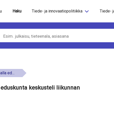
steeseen
u
Haku
Tiede- ja innovaatiopolitiikka
Tiede- j
misestä 8.5.2025
a eduskunta keskusteli liikunnan