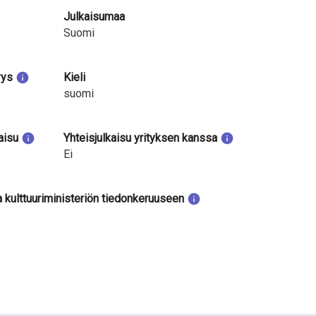
Julkaisumaa
Suomi
yys
Kieli
suomi
aisu
Yhteisjulkaisu yrityksen kanssa
Ei
a kulttuuriministeriön tiedonkeruuseen