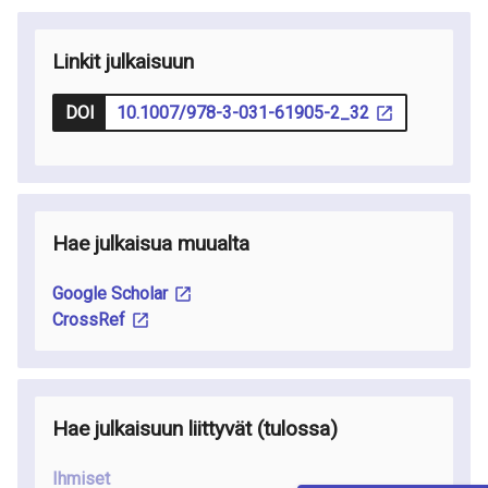
Linkit julkaisuun
DOI
10.1007/978-3-031-61905-2_32
Hae julkaisua muualta
Google Scholar
CrossRef
Hae julkaisuun liittyvät
(tulossa
)
Ihmiset