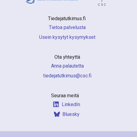
Tiedejatutkimus.fi 
Tietoa palvelusta
Usein kysytyt kysymykset
Ota yhteyttä
Anna palautetta
if.csc@sumiktutajedeit
Seuraa meitä
LinkedIn
Bluesky