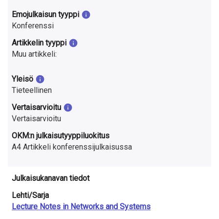
a
Emojulkaisun tyyppi
S
Konferenssi
u
Artikkelin tyyppi
Muu artikkeli:
o
m
Yleisö
Tieteellinen
e
Vertaisarvioitu
s
Vertaisarvioitu
s
OKM:n julkaisutyyppiluokitus
A4 Artikkeli konferenssijulkaisussa
a
Julkaisukanavan tiedot
Lehti/Sarja
Lecture Notes in Networks and Systems