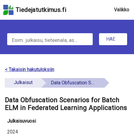
Hyppää
Tiedejatutkimus.fi
Valikko
hakukenttään
Hyppää
u
sivun
H
pääsisältöön
n
Hyppää
HAE
d
a
saavutettavuusselosteeseen
e
e
f
t
< Takaisin hakutuloksiin
i
i
Julkaisut
Data Obfuscation Scenarios for Batch ELM in Federated Learning Applications
n
e
e
Data Obfuscation Scenarios for Batch
t
d
ELM in Federated Learning Applications
o
Julkaisuvuosi
a
2024