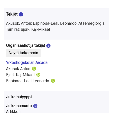
t
u
Tekijät
t
Akusok, Anton; Espinosa-Leal, Leonardo; Atsemegiorgis,
k
Tamirat; Björk, Kaj-Mikael
i
Organisaatiot ja tekijät
m
Näytä tarkemmin
u
Yrkeshögskolan Arcada
k
Akusok Anton
Björk Kaj-Mikael
s
Espinosa-Leal Leonardo
e
s
Julkaisutyyppi
t
Julkaisumuoto
Artikkeli