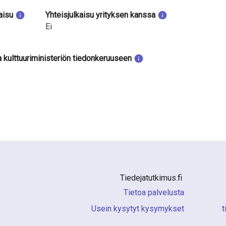
aisu
Yhteisjulkaisu yrityksen kanssa
Ei
a kulttuuriministeriön tiedonkeruuseen
Tiedejatutkimus.fi 
Tietoa palvelusta
Usein kysytyt kysymykset
i