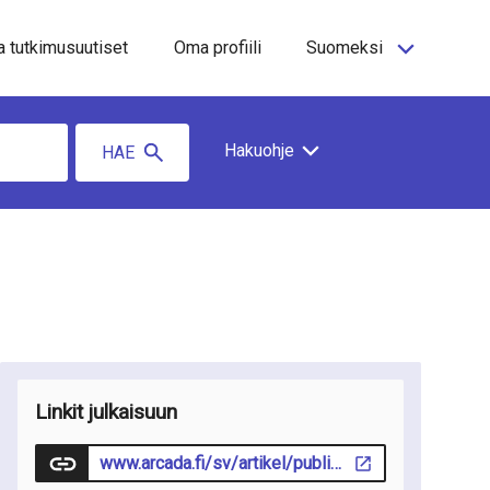
a tutkimusuutiset
Oma profiili
Suomeksi
Hakuohje
HAE
Linkit julkaisuun
www.arcada.fi/sv/artikel/publikation/2024-04-25/digitala-applikationer-forsaljning-av-matoverskott