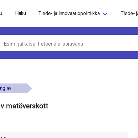
steeseen
u
Haku
Tiede- ja innovaatiopolitiikka
Tiede- j
överskott
 av matöverskott