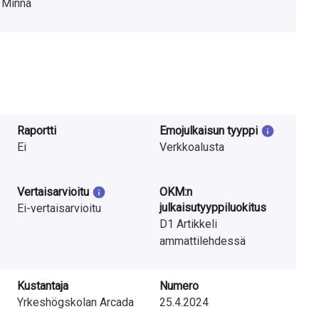
, Minna
Raportti
Emojulkaisun tyyppi
Ei
Verkkoalusta
Vertaisarvioitu
OKM:n
julkaisutyyppiluokitus
Ei-vertaisarvioitu
D1 Artikkeli
ammattilehdessä
Kustantaja
Numero
Yrkeshögskolan Arcada
25.4.2024