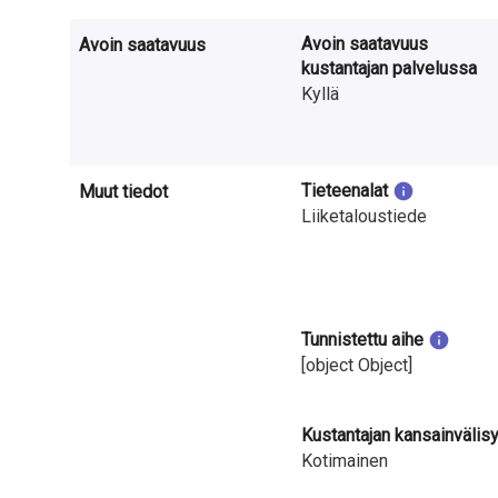
a
Avoin saatavuus
Avoin saatavuus
S
kustantajan palvelussa
u
Kyllä
o
m
Tieteenalat
Muut tiedot
Liiketaloustiede
e
s
s
Tunnistettu aihe
a
[object Object]
Kustantajan kansainvälis
Kotimainen