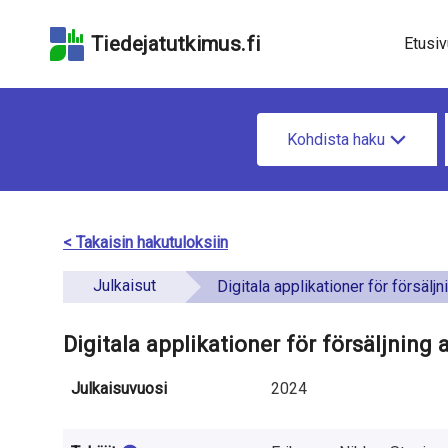
Hyppää
Hyppää
Hyppää
hakukenttään
sivun
saavutettavuusselo
Tiedejatutkimus.fi
Etusiv
pääsisältöön
u
H
n
Kohdista haku
a
d
e
e
t
< Takaisin hakutuloksiin
f
i
Julkaisut
i
Digitala applikationer för försäljning av mat
e
n
t
Digitala applikationer för försäljning
e
o
Julkaisuvuosi
2024
d
a