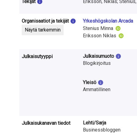
t
Tekijät
Eriksson, Niklas; Stenius
u
Organisaatiot ja tekijät
Yrkeshögskolan Arcada
t
Stenius Minna
Näytä tarkemmin
k
Eriksson Niklas
i
Julkaisumuoto
Julkaisutyyppi
m
Blogikirjoitus
u
k
Yleisö
Ammatillinen
s
e
s
Lehti/Sarja
Julkaisukanavan tiedot
t
Businessbloggen