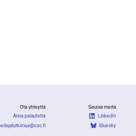
Ota yhteyttä
Seuraa meitä
Anna palautetta
LinkedIn
f.csc@sumiktutajedeit
Bluesky