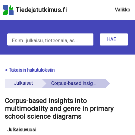
Hyppää
Tiedejatutkimus.fi
Valikko
hakukenttään
Hyppää
u
sivun
H
pääsisältöön
n
Hyppää
HAE
d
a
saavutettavuusselosteeseen
e
e
f
t
< Takaisin hakutuloksiin
i
i
Julkaisut
Corpus-based insights into multimodality and genre in primary school science diagrams
n
e
e
Corpus-based insights into
t
d
multimodality and genre in primary
o
school science diagrams
a
Julkaisuvuosi