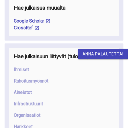
Hae julkaisua muualta
Google Scholar
CrossRef
ANNA PALAUTETTA!
Hae julkaisuun liittyvät
(tulossa
)
Ihmiset
Rahoitusmyönnöt
Aineistot
Infrastruktuurit
Organisaatiot
Hankkeet