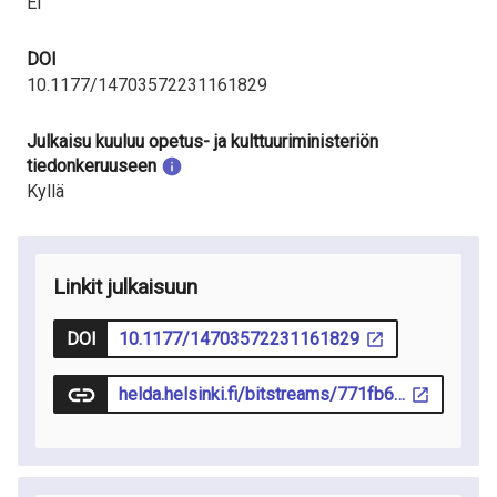
Ei
DOI
10.1177/14703572231161829
Julkaisu kuuluu opetus- ja kulttuuriministeriön
tiedonkeruuseen
Kyllä
Linkit julkaisuun
DOI
10.1177/14703572231161829
helda.helsinki.fi/bitstreams/771fb6c0-e3e7-4f01-b703-d125630a097b/download