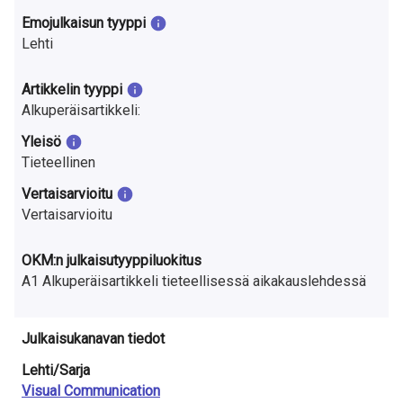
a
Emojulkaisun tyyppi
S
Lehti
u
Artikkelin tyyppi
o
Alkuperäisartikkeli:
Yleisö
m
Tieteellinen
e
Vertaisarvioitu
s
Vertaisarvioitu
s
OKM:n julkaisutyyppiluokitus
a
A1 Alkuperäisartikkeli tieteellisessä aikakauslehdessä
Julkaisukanavan tiedot
Lehti/Sarja
Visual Communication