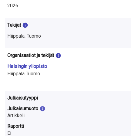
t
2026
u
t
Tekijät
k
Hiippala, Tuomo
i
Organisaatiot ja tekijät
m
Helsingin yliopisto
u
Hiippala Tuomo
k
s
Julkaisutyyppi
e
Julkaisumuoto
s
Artikkeli
Raportti
t
Ei