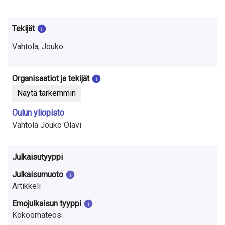
t
u
Tekijät
t
Vahtola, Jouko
k
i
Organisaatiot ja tekijät
Näytä tarkemmin
m
Oulun yliopisto
u
Vahtola Jouko Olavi
k
s
Julkaisutyyppi
e
Julkaisumuoto
Artikkeli
s
Emojulkaisun tyyppi
t
Kokoomateos