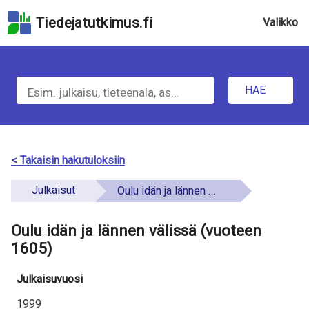
Hyppää
Tiedejatutkimus.fi
Valikko
hakukenttään
Hyppää
u
sivun
H
pääsisältöön
n
Hyppää
HAE
d
a
saavutettavuusselosteeseen
e
e
f
t
< Takaisin hakutuloksiin
i
i
Julkaisut
Oulu idän ja lännen välissä (vuoteen 1605)
n
e
e
Oulu idän ja lännen välissä (vuoteen
t
d
1605)
o
Julkaisuvuosi
a
1999