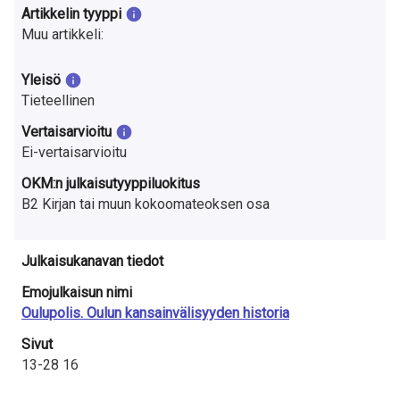
a
Artikkelin tyyppi
Muu artikkeli:
S
u
Yleisö
Tieteellinen
o
Vertaisarvioitu
m
Ei-vertaisarvioitu
e
OKM:n julkaisutyyppiluokitus
B2 Kirjan tai muun kokoomateoksen osa
s
s
Julkaisukanavan tiedot
a
Emojulkaisun nimi
Oulupolis. Oulun kansainvälisyyden historia
Sivut
13-28 16