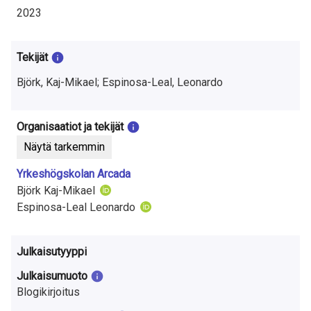
t
2023
u
t
Tekijät
k
Björk, Kaj-Mikael; Espinosa-Leal, Leonardo
i
Organisaatiot ja tekijät
m
Näytä tarkemmin
u
Yrkeshögskolan Arcada
k
Björk Kaj-Mikael
Espinosa-Leal Leonardo
s
e
Julkaisutyyppi
s
Julkaisumuoto
t
Blogikirjoitus