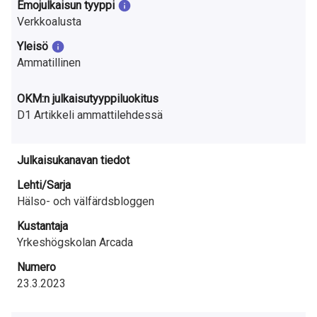
a
Emojulkaisun tyyppi
Verkkoalusta
S
Yleisö
u
Ammatillinen
o
OKM:n julkaisutyyppiluokitus
m
D1 Artikkeli ammattilehdessä
e
Julkaisukanavan tiedot
s
Lehti/Sarja
s
Hälso- och välfärdsbloggen
a
Kustantaja
Yrkeshögskolan Arcada
Numero
23.3.2023