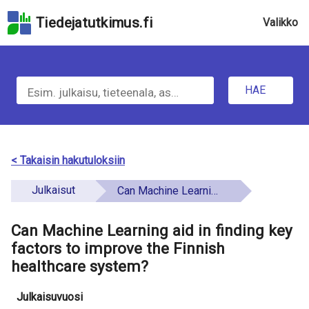
Hyppää
Tiedejatutkimus.fi
Valikko
hakukenttään
Hyppää
u
sivun
H
pääsisältöön
n
Hyppää
HAE
d
a
saavutettavuusselosteeseen
e
e
f
t
< Takaisin hakutuloksiin
i
i
Julkaisut
Can Machine Learning aid in finding key factors to improve the Finnish healthcare system?
n
e
e
Can Machine Learning aid in finding key
t
d
factors to improve the Finnish
o
healthcare system?
a
Julkaisuvuosi