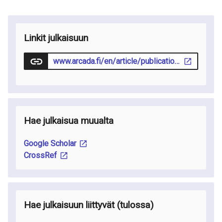
Linkit julkaisuun
www.arcada.fi/en/article/publication/2023-03-23/can-machine-learning-aid-finding-key-factors-improve-finnish
Hae julkaisua muualta
Google Scholar
CrossRef
Hae julkaisuun liittyvät
(tulossa
)