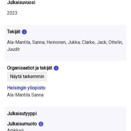
t
Julkaisuvuosi
u
2023
t
Tekijät
k
Ala-Mantila, Sanna; Heinonen, Jukka; Clarke, Jack; Ottelin,
i
Juudit
m
u
Organisaatiot ja tekijät
Näytä tarkemmin
k
Helsingin yliopisto
s
Ala-Mantila Sanna
e
s
Julkaisutyyppi
t
Julkaisumuoto
Artikkeli