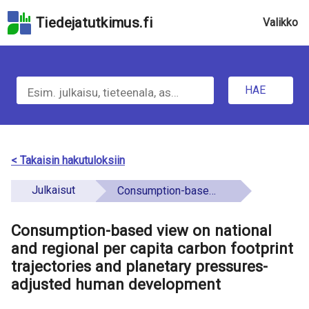
Hyppää
Tiedejatutkimus.fi
Valikko
hakukenttään
Hyppää
u
sivun
H
pääsisältöön
n
Hyppää
HAE
d
a
saavutettavuusselosteeseen
e
e
f
t
< Takaisin hakutuloksiin
i
i
Julkaisut
Consumption-based view on national and regional per capita carbon footprint trajectories and planetary pressures-adjusted human development
n
e
e
Consumption-based view on national
t
d
and regional per capita carbon footprint
o
trajectories and planetary pressures-
adjusted human development
a