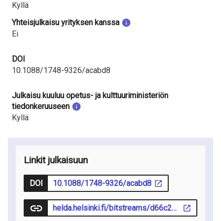
Kyllä
Yhteisjulkaisu yrityksen kanssa
Ei
DOI
10.1088/1748-9326/acabd8
Julkaisu kuuluu opetus- ja kulttuuriministeriön
tiedonkeruuseen
Kyllä
Linkit julkaisuun
DOI
10.1088/1748-9326/acabd8
helda.helsinki.fi/bitstreams/d66c2829-fdfc-48ba-83c1-efb96d006b44/download