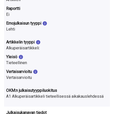
a
Raportti
S
Ei
u
Emojulkaisun tyyppi
Lehti
o
m
Artikkelin tyyppi
Alkuperäisartikkeli:
e
Yleisö
s
Tieteellinen
s
Vertaisarvioitu
Vertaisarvioitu
a
OKM:n julkaisutyyppiluokitus
A1 Alkuperäisartikkeli tieteellisessä aikakauslehdessä
Julkaisukanavan tiedot