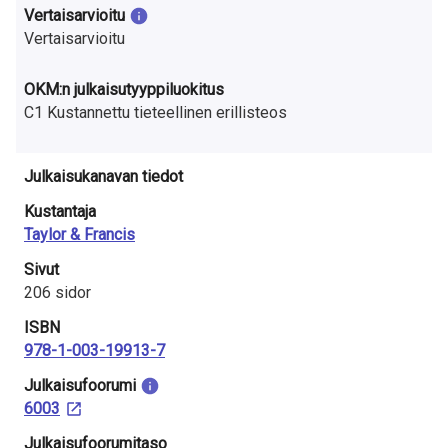
a
Vertaisarvioitu
Vertaisarvioitu
S
u
OKM:n julkaisutyyppiluokitus
C1 Kustannettu tieteellinen erillisteos
o
m
Julkaisukanavan tiedot
e
Kustantaja
s
Taylor & Francis
Sivut
s
206 sidor
a
ISBN
978-1-003-19913-7
Julkaisu­foorumi
6003
Julkaisufoorumitaso