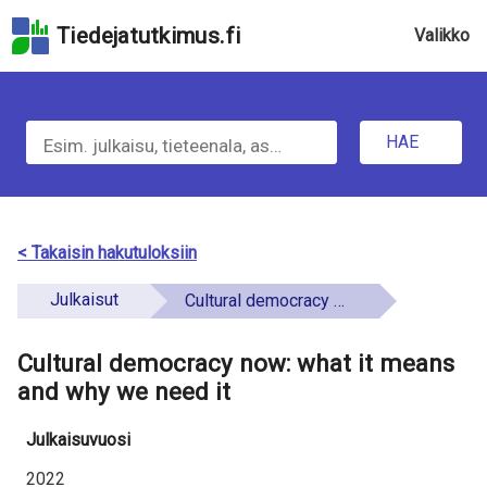
Hyppää
Tiedejatutkimus.fi
Valikko
hakukenttään
Hyppää
u
sivun
H
pääsisältöön
n
Hyppää
HAE
d
a
saavutettavuusselosteeseen
e
e
f
t
< Takaisin hakutuloksiin
i
i
Julkaisut
Cultural democracy now: what it means and why we need it
n
e
e
Cultural democracy now: what it means
t
d
and why we need it
o
Julkaisuvuosi
a
2022