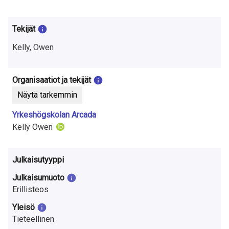
t
u
Tekijät
t
Kelly, Owen
k
i
Organisaatiot ja tekijät
Näytä tarkemmin
m
Yrkeshögskolan Arcada
u
Kelly Owen
k
s
Julkaisutyyppi
e
Julkaisumuoto
Erillisteos
s
Yleisö
t
Tieteellinen