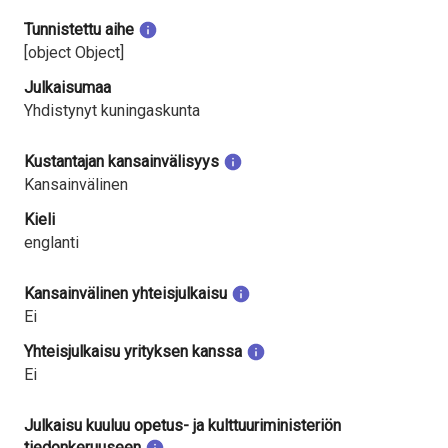
Tunnistettu aihe
[object Object]
Julkaisumaa
Yhdistynyt kuningaskunta
Kustantajan kansainvälisyys
Kansainvälinen
Kieli
englanti
Kansainvälinen yhteisjulkaisu
Ei
Yhteisjulkaisu yrityksen kanssa
Ei
Julkaisu kuuluu opetus- ja kulttuuriministeriön
tiedonkeruuseen