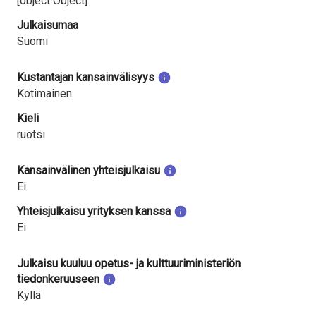
[object Object]
Julkaisumaa
Suomi
Kustantajan kansainvälisyys
Kotimainen
Kieli
ruotsi
Kansainvälinen yhteisjulkaisu
Ei
Yhteisjulkaisu yrityksen kanssa
Ei
Julkaisu kuuluu opetus- ja kulttuuriministeriön
tiedonkeruuseen
Kyllä