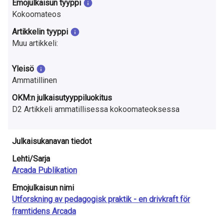
Emojulkaisun tyyppi
a
Kokoomateos
S
Artikkelin tyyppi
u
Muu artikkeli:
o
Yleisö
m
Ammatillinen
OKM:n julkaisutyyppiluokitus
e
D2 Artikkeli ammatillisessa kokoomateoksessa
s
s
Julkaisukanavan tiedot
a
Lehti/Sarja
Arcada Publikation
Emojulkaisun nimi
Utforskning av pedagogisk praktik - en drivkraft för
framtidens Arcada