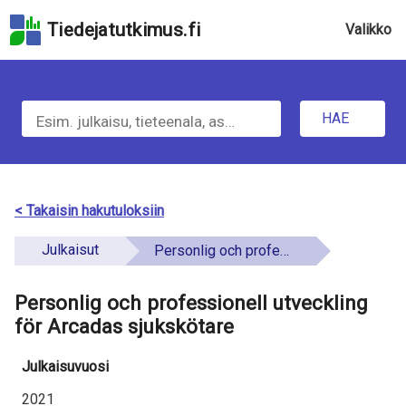
Hyppää
Tiedejatutkimus.fi
Valikko
hakukenttään
Hyppää
u
sivun
H
pääsisältöön
n
Hyppää
HAE
d
a
saavutettavuusselosteeseen
e
e
f
t
< Takaisin hakutuloksiin
i
i
Julkaisut
Personlig och professionell utveckling för Arcadas sjukskötare
n
e
e
Personlig och professionell utveckling
t
d
för Arcadas sjukskötare
o
Julkaisuvuosi
a
2021