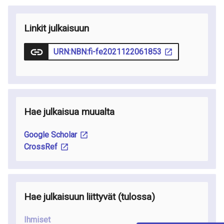
Linkit julkaisuun
URN:NBN:fi-fe2021122061853
Hae julkaisua muualta
Google Scholar
CrossRef
Hae julkaisuun liittyvät
(tulossa
)
Ihmiset