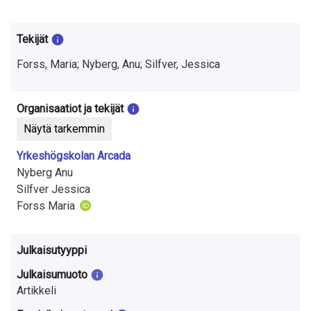
t
u
Tekijät
t
Forss, Maria; Nyberg, Anu; Silfver, Jessica
k
i
Organisaatiot ja tekijät
Näytä tarkemmin
m
Yrkeshögskolan Arcada
u
Nyberg Anu
k
Silfver Jessica
Forss Maria
s
e
Julkaisutyyppi
s
Julkaisumuoto
t
Artikkeli