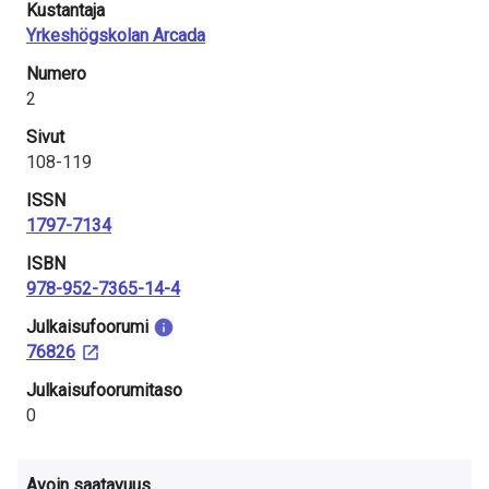
Kustantaja
Yrkeshögskolan Arcada
Numero
2
Sivut
108-119
ISSN
1797-7134
ISBN
978-952-7365-14-4
Julkaisu­foorumi
76826
Julkaisufoorumitaso
0
Avoin saatavuus