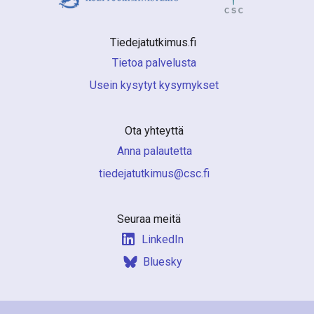
Tiedejatutkimus.fi 
Tietoa palvelusta
Usein kysytyt kysymykset
Ota yhteyttä
Anna palautetta
if.csc@sumiktutajedeit
Seuraa meitä
LinkedIn
Bluesky