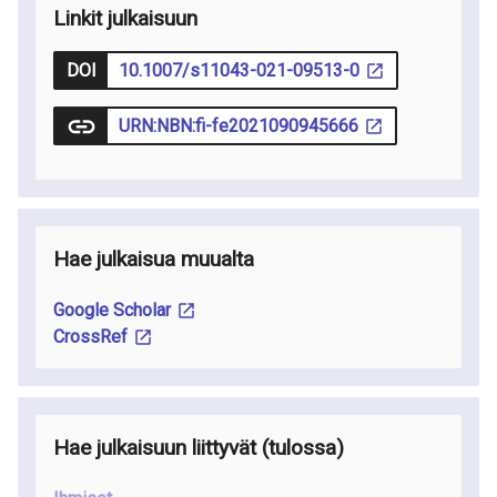
Linkit julkaisuun
DOI
10.1007/s11043-021-09513-0
URN:NBN:fi-fe2021090945666
Hae julkaisua muualta
Google Scholar
CrossRef
Hae julkaisuun liittyvät
(tulossa
)