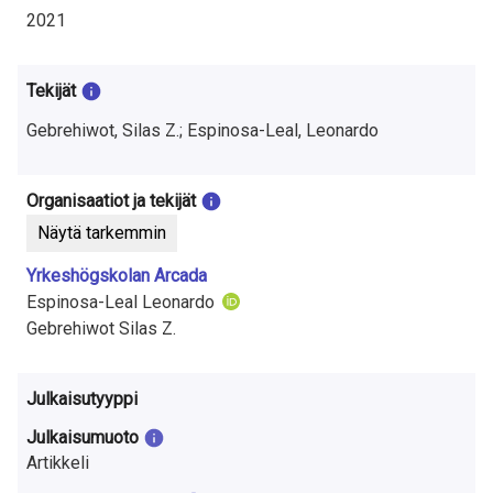
t
2021
u
t
Tekijät
k
Gebrehiwot, Silas Z.; Espinosa-Leal, Leonardo
i
Organisaatiot ja tekijät
m
Näytä tarkemmin
u
Yrkeshögskolan Arcada
k
Espinosa-Leal Leonardo
Gebrehiwot Silas Z.
s
e
Julkaisutyyppi
s
Julkaisumuoto
t
Artikkeli