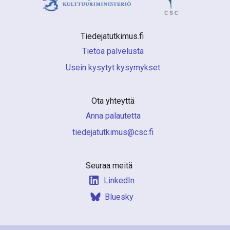
Tiedejatutkimus.fi 
Tietoa palvelusta
Usein kysytyt kysymykset
Ota yhteyttä
Anna palautetta
if.csc@sumiktutajedeit
Seuraa meitä
LinkedIn
Bluesky