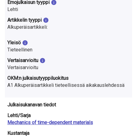
a
Emojulkaisun tyyppi
Lehti
S
Artikkelin tyyppi
u
Alkuperäisartikkeli:
o
Yleisö
m
Tieteellinen
e
Vertaisarvioitu
Vertaisarvioitu
s
OKM:n julkaisutyyppiluokitus
s
A1 Alkuperäisartikkeli tieteellisessä aikakauslehdessä
a
Julkaisukanavan tiedot
Lehti/Sarja
Mechanics of time-dependent materials
Kustantaja