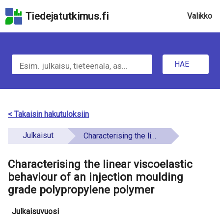
Hyppää
Tiedejatutkimus.fi
Valikko
hakukenttään
Hyppää
u
sivun
H
pääsisältöön
n
Hyppää
HAE
d
a
saavutettavuusselosteeseen
e
e
f
t
< Takaisin hakutuloksiin
i
i
Julkaisut
Characterising the linear viscoelastic behaviour of an injection moulding grade polypropylene polymer
n
e
e
Characterising the linear viscoelastic
t
d
behaviour of an injection moulding
o
grade polypropylene polymer
a
Julkaisuvuosi