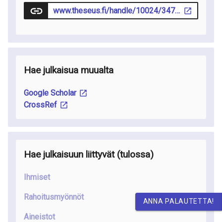
www.theseus.fi/handle/10024/347551
Hae julkaisua muualta
Google Scholar
CrossRef
Hae julkaisuun liittyvät
(tulossa
)
Ihmiset
Rahoitusmyönnöt
ANNA PALAUTETTA!
Aineistot