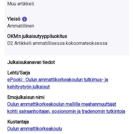
a
Muu artikkeli:
S
Yleisö
u
Ammatillinen
o
OKM:n julkaisutyyppiluokitus
D2 Artikkeli ammatillisessa kokoomateoksessa
m
e
Julkaisukanavan tiedot
s
Lehti/Sarja
ePooki : Oulun ammattikorkeakoulun tutkimus- ja
s
kehitystyön julkaisut
a
Emojulkaisun nimi
Oulun ammattikorkeakoulun mallilla maahanmuuttajat
kohti sairaanhoitajan, sosionomin ja tradenomin tutkintoja
Kustantaja
Oulun ammattikorkeakoulu