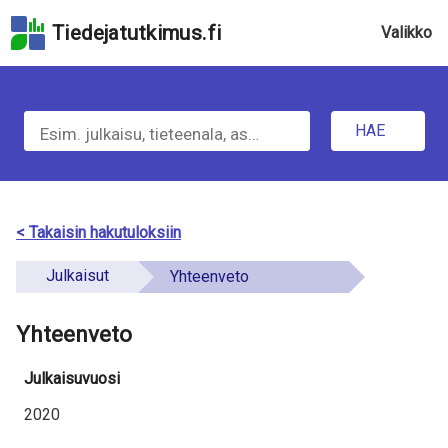
Hyppää
Tiedejatutkimus.fi
Valikko
hakukenttään
Hyppää
u
sivun
H
pääsisältöön
n
Hyppää
HAE
d
a
saavutettavuusselosteeseen
e
e
f
t
< Takaisin hakutuloksiin
i
i
Julkaisut
Yhteenveto
n
e
e
Yhteenveto
t
d
o
Julkaisuvuosi
a
2020