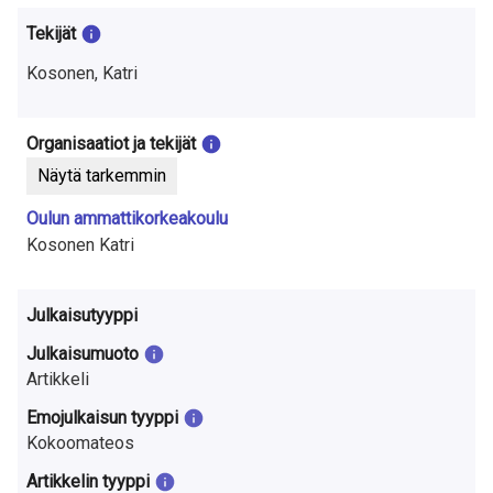
t
Tekijät
u
Kosonen, Katri
t
k
Organisaatiot ja tekijät
i
Näytä tarkemmin
m
Oulun ammattikorkeakoulu
Kosonen Katri
u
k
Julkaisutyyppi
s
Julkaisumuoto
e
Artikkeli
s
Emojulkaisun tyyppi
Kokoomateos
t
Artikkelin tyyppi