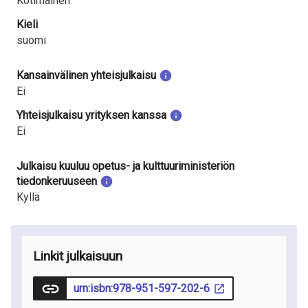
Kotimainen
Kieli
suomi
Kansainvälinen yhteisjulkaisu
Ei
Yhteisjulkaisu yrityksen kanssa
Ei
Julkaisu kuuluu opetus- ja kulttuuriministeriön
tiedonkeruuseen
Kyllä
Linkit julkaisuun
urn:isbn:978-951-597-202-6