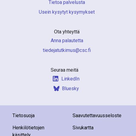
Tietoa palvelusta
Usein kysytyt kysymykset
Ota yhteyttä
Anna palautetta
if.csc@sumiktutajedeit
Seuraa meitä
LinkedIn
Bluesky
Tietosuoja
Saavutettavuusseloste
Henkilötietojen
Sivukartta
käsittely