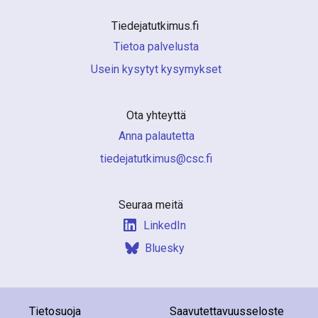
Tiedejatutkimus.fi 
Tietoa palvelusta
Usein kysytyt kysymykset
Ota yhteyttä
Anna palautetta
if.csc@sumiktutajedeit
Seuraa meitä
LinkedIn
Bluesky
Tietosuoja
Saavutettavuusseloste