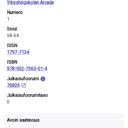
Yrkeshögskolan Arcada
Numero
1
Sivut
58-64
ISSN
1797-7134
ISBN
978-952-7365-01-4
Julkaisu­foorumi
76826
Julkaisufoorumitaso
0
Avoin saatavuus