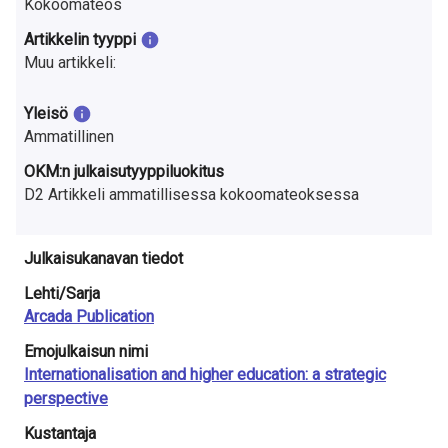
Kokoomateos
a
Artikkelin tyyppi
S
Muu artikkeli:
u
Yleisö
o
Ammatillinen
m
OKM:n julkaisutyyppiluokitus
D2 Artikkeli ammatillisessa kokoomateoksessa
e
s
Julkaisukanavan tiedot
s
Lehti/Sarja
a
Arcada Publication
Emojulkaisun nimi
Internationalisation and higher education: a strategic
perspective
Kustantaja