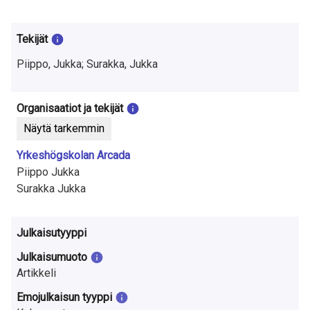
t
u
Tekijät
t
Piippo, Jukka; Surakka, Jukka
k
i
Organisaatiot ja tekijät
Näytä tarkemmin
m
Yrkeshögskolan Arcada
u
Piippo Jukka
k
Surakka Jukka
s
Julkaisutyyppi
e
Julkaisumuoto
s
Artikkeli
t
Emojulkaisun tyyppi