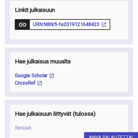
Linkit julkaisuun
URN:NBN:fi-fe2019121648423
Hae julkaisua muualta
Google Scholar
CrossRef
Hae julkaisuun liittyvät
(tulossa
)
Ihmiset
ANNA PALAUTETTA!