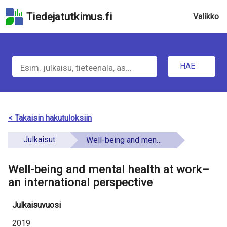
Hyppää
Tiedejatutkimus.fi
Valikko
hakukenttään
Hyppää
u
sivun
H
pääsisältöön
n
Hyppää
HAE
d
a
saavutettavuusselosteeseen
e
e
f
t
< Takaisin hakutuloksiin
i
i
Julkaisut
Well-being and mental health at work–an international perspective
n
e
e
Well-being and mental health at work–
t
d
an international perspective
o
Julkaisuvuosi
a
2019