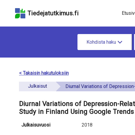
Hyppää
Hyppää
Hyppää
hakukenttään
sivun
saavutettavuusselo
Tiedejatutkimus.fi
Etusiv
pääsisältöön
u
H
n
Kohdista haku
a
d
e
e
t
< Takaisin hakutuloksiin
f
i
Julkaisut
i
Diurnal Variations of Depression-Related Health Information Seeking: Case Study in Finland Usin
e
n
t
Diurnal Variations of Depression-Rela
e
Study in Finland Using Google Trends
o
d
a
Julkaisuvuosi
2018