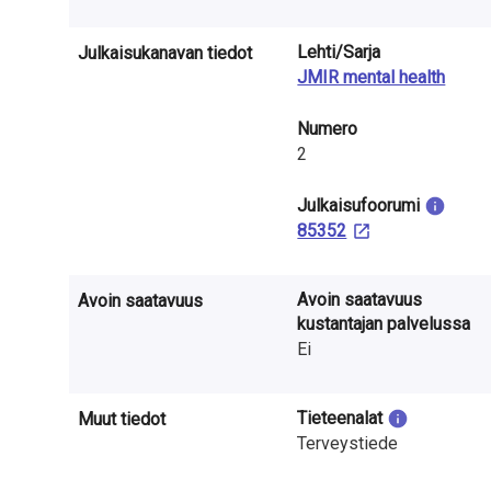
a
S
Lehti/Sarja
Julkaisukanavan tiedot
JMIR mental health
u
Numero
o
2
m
Julkaisu­foorumi
e
85352
s
Avoin saatavuus
s
Avoin saatavuus
kustantajan palvelussa
a
Ei
Tieteenalat
Muut tiedot
Terveystiede