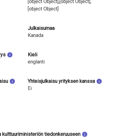
[object Object],[object Object],
[object Object]
Julkaisumaa
Kanada
yys
Kieli
englanti
aisu
Yhteisjulkaisu yrityksen kanssa
Ei
a kulttuuriministeriön tiedonkeruuseen