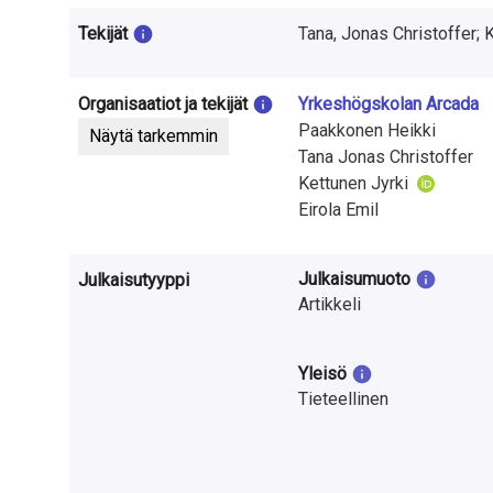
t
Tekijät
Tana, Jonas Christoffer; K
u
t
Organisaatiot ja tekijät
Yrkeshögskolan Arcada
k
Paakkonen Heikki
Näytä tarkemmin
Tana Jonas Christoffer
i
Kettunen Jyrki
m
Eirola Emil
u
Julkaisumuoto
Julkaisutyyppi
k
Artikkeli
s
Yleisö
e
Tieteellinen
s
t