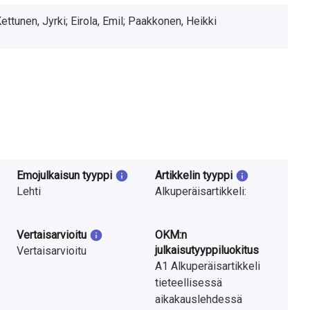
ettunen, Jyrki; Eirola, Emil; Paakkonen, Heikki
Emojulkaisun tyyppi
Artikkelin tyyppi
Lehti
Alkuperäisartikkeli:
Vertaisarvioitu
OKM:n
julkaisutyyppiluokitus
Vertaisarvioitu
A1 Alkuperäisartikkeli
tieteellisessä
aikakauslehdessä