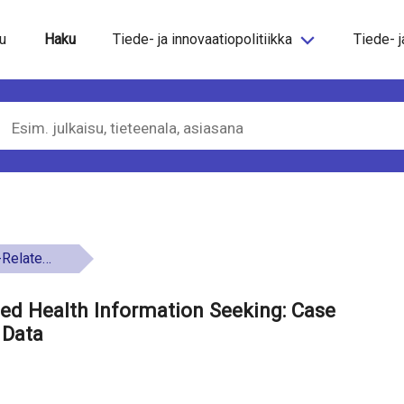
steeseen
u
Haku
Tiede- ja innovaatiopolitiikka
Tiede- j
g Google Trends Data
ted Health Information Seeking: Case
 Data