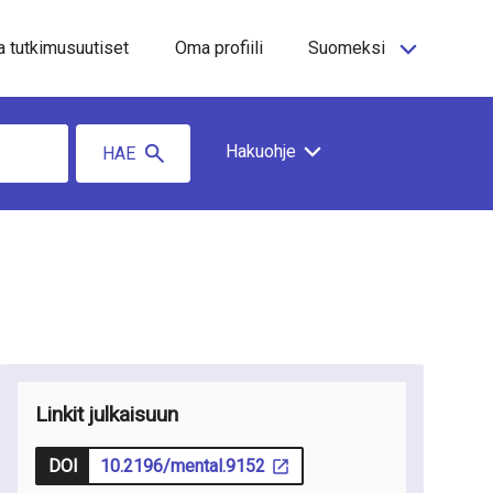
a tutkimusuutiset
Oma profiili
Suomeksi
Hakuohje
HAE
Linkit julkaisuun
DOI
10.2196/mental.9152