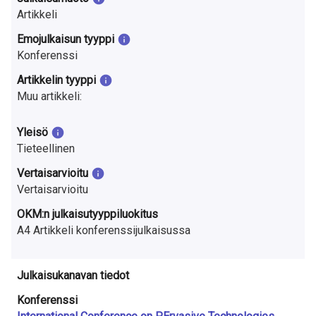
a
Artikkeli
S
Emojulkaisun tyyppi
Konferenssi
u
Artikkelin tyyppi
o
Muu artikkeli:
m
Yleisö
e
Tieteellinen
s
Vertaisarvioitu
Vertaisarvioitu
s
OKM:n julkaisutyyppiluokitus
a
A4 Artikkeli konferenssijulkaisussa
Julkaisukanavan tiedot
Konferenssi