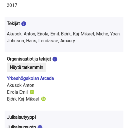
t
2017
u
t
Tekijät
k
Akusok, Anton; Eirola, Emil; Björk, Kaj-Mikael; Miche, Yoan;
Johnson, Hans; Lendasse, Amaury
i
m
Organisaatiot ja tekijät
u
Näytä tarkemmin
k
Yrkeshögskolan Arcada
Akusok Anton
s
Eirola Emil
e
Björk Kaj-Mikael
s
Julkaisutyyppi
t
Julkaisumuoto