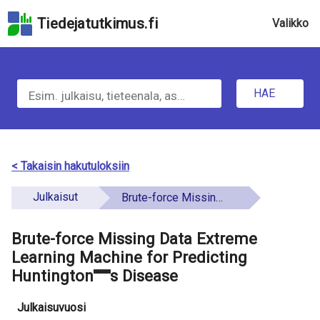
Hyppää
Tiedejatutkimus.fi
Valikko
hakukenttään
Hyppää
u
sivun
H
pääsisältöön
n
Hyppää
HAE
d
a
saavutettavuusselosteeseen
e
e
f
t
< Takaisin hakutuloksiin
i
i
Julkaisut
Brute-force Missing Data Extreme Learning Machine for Predicting Huntington''''''''s Disease
n
e
e
Brute-force Missing Data Extreme
t
d
Learning Machine for Predicting
o
Huntington''''''''s Disease
a
Julkaisuvuosi