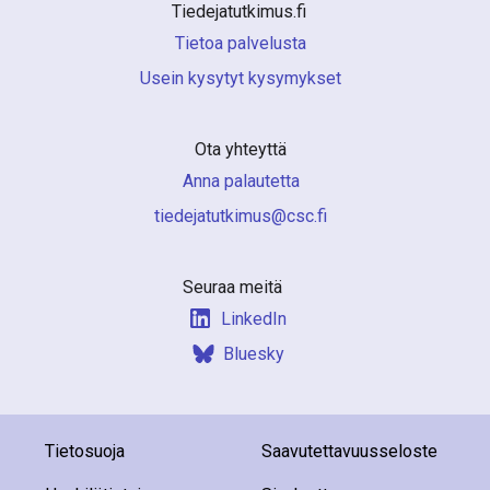
Tiedejatutkimus.fi 
Tietoa palvelusta
Usein kysytyt kysymykset
Ota yhteyttä
Anna palautetta
if.csc@sumiktutajedeit
Seuraa meitä
LinkedIn
Bluesky
Tietosuoja
Saavutettavuusseloste