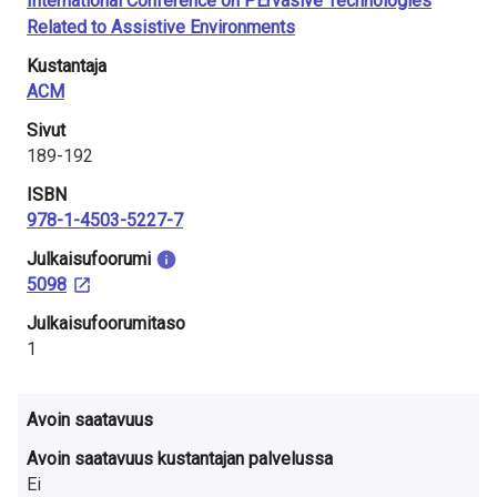
International Conference on PErvasive Technologies
Related to Assistive Environments
Kustantaja
ACM
Sivut
189-192
ISBN
978-1-4503-5227-7
Julkaisu­foorumi
5098
Julkaisufoorumitaso
1
Avoin saatavuus
Avoin saatavuus kustantajan palvelussa
Ei