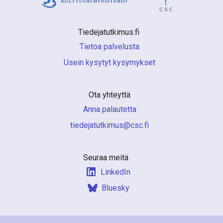
Tiedejatutkimus.fi 
Tietoa palvelusta
Usein kysytyt kysymykset
Ota yhteyttä
Anna palautetta
if.csc@sumiktutajedeit
Seuraa meitä
LinkedIn
Bluesky