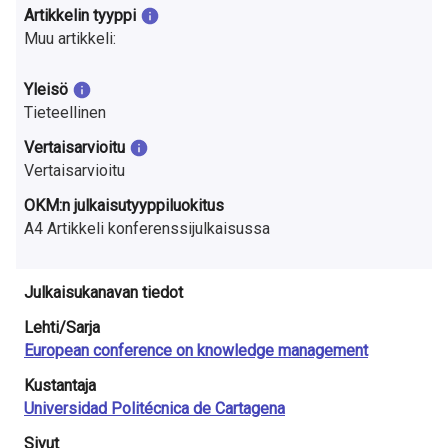
a
Artikkelin tyyppi
Muu artikkeli:
S
u
Yleisö
Tieteellinen
o
Vertaisarvioitu
m
Vertaisarvioitu
e
OKM:n julkaisutyyppiluokitus
A4 Artikkeli konferenssijulkaisussa
s
s
Julkaisukanavan tiedot
a
Lehti/Sarja
European conference on knowledge management
Kustantaja
Universidad Politécnica de Cartagena
Sivut