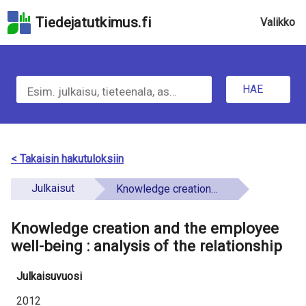
Hyppää
Tiedejatutkimus.fi
Valikko
hakukenttään
Hyppää
u
sivun
H
pääsisältöön
n
Hyppää
HAE
d
a
saavutettavuusselosteeseen
e
e
f
t
< Takaisin hakutuloksiin
i
i
Julkaisut
Knowledge creation and the employee well-being : analysis of the relationship
n
e
e
Knowledge creation and the employee
t
d
well-being : analysis of the relationship
o
Julkaisuvuosi
a
2012