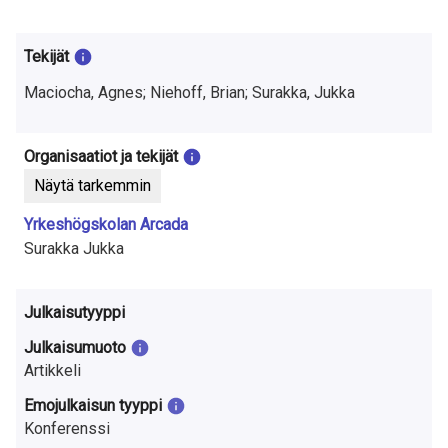
t
u
Tekijät
t
Maciocha, Agnes; Niehoff, Brian; Surakka, Jukka
k
i
Organisaatiot ja tekijät
Näytä tarkemmin
m
Yrkeshögskolan Arcada
u
Surakka Jukka
k
s
Julkaisutyyppi
e
Julkaisumuoto
Artikkeli
s
Emojulkaisun tyyppi
t
Konferenssi