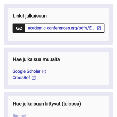
Linkit julkaisuun
academic-conferences.org/pdfs/ECKM_2012-Abstract-booklet.pdf
Hae julkaisua muualta
Google Scholar
CrossRef
Hae julkaisuun liittyvät
(tulossa
)
Ihmiset