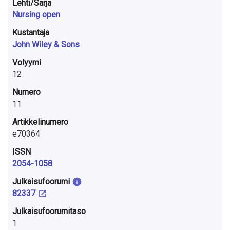
Lehti/Sarja
Nursing open
Kustantaja
John Wiley & Sons
Volyymi
12
Numero
11
Artikkelinumero
e70364
ISSN
2054-1058
Julkaisu­foorumi
82337
Julkaisufoorumitaso
1