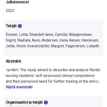
t
Julkaisuvuosi
u
2025
t
Tekijät
k
Eronen, Lotta; Strandell-laine, Camilla; Wangensteen,
i
Sigrid; Rauhala, Auvo; Andersen, Irene Aasen; Henriksen,
m
Jette; Hronn Svavarsdottir, Margret; Fagerstrom, Lisbeth
u
Abstrakti:
k
<p>Aim: The study aimed to describe and analyse Nordic
s
nursing students' self-assessed clinical competence
e
and their perceived need for further training at the end of
their bachelor's studies. Design: A cross-sectional
Näytä enemmän
s
survey. Data Sources: From five Nordic countries, and 13
different universities, 291 survey answers were
t
Organisaatiot ja tekijät
included. The Professional Nurse Self-Assessment