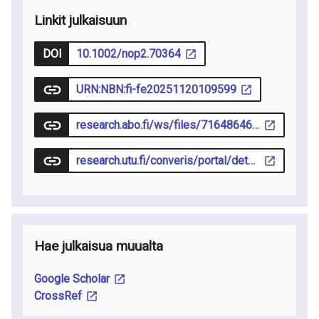
Linkit julkaisuun
DOI
10.1002/nop2.70364
URN:NBN:fi-fe20251120109599
research.abo.fi/ws/files/71648646/Nursing_Open_-_2025_-_Eronen_-_Graduating_Nursing_Students_Self_Assessment_of_Clinical_Competence_and_Need_for_Further.pdf
research.utu.fi/converis/portal/detail/Publication/506134183
Hae julkaisua muualta
Google Scholar
CrossRef