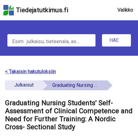
Hyppää
Tiedejatutkimus.fi
Valikko
hakukenttään
Hyppää
u
sivun
H
pääsisältöön
n
Hyppää
HAE
d
a
saavutettavuusselosteeseen
e
e
f
t
< Takaisin hakutuloksiin
i
i
Julkaisut
Graduating Nursing Students' Self-Assessment of Clinical Competence and Need for Further Training: A Nordic Cross- Sectional Study
n
e
e
Graduating Nursing Students' Self-
t
d
Assessment of Clinical Competence and
o
Need for Further Training: A Nordic
Cross- Sectional Study
a