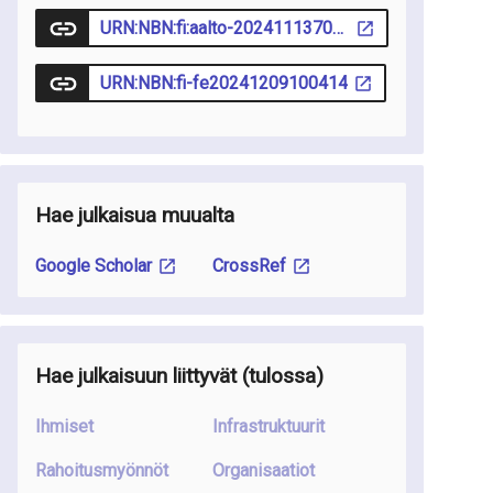
URN:NBN:fi:aalto-202411137076
URN:NBN:fi-fe20241209100414
Hae julkaisua muualta
Google Scholar
CrossRef
Hae julkaisuun liittyvät
(tulossa
)
Ihmiset
Infrastruktuurit
Rahoitusmyönnöt
Organisaatiot