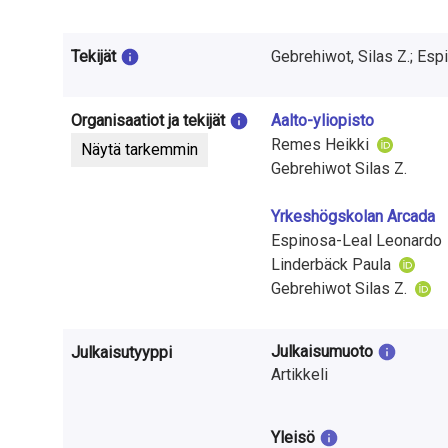
t
u
Tekijät
Gebrehiwot, Silas Z.; Esp
t
k
Organisaatiot ja tekijät
Aalto-yliopisto
Remes Heikki
Näytä tarkemmin
i
Gebrehiwot Silas Z.
m
Yrkeshögskolan Arcada
u
Espinosa-Leal Leonardo
Linderbäck Paula
k
Gebrehiwot Silas Z.
s
e
Julkaisumuoto
Julkaisutyyppi
Artikkeli
s
t
Yleisö