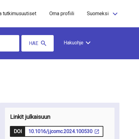
a tutkimusuutiset
Oma profiili
Suomeksi
Hakuohje
HAE
Linkit julkaisuun
DOI
10.1016/j.jcomc.2024.100530