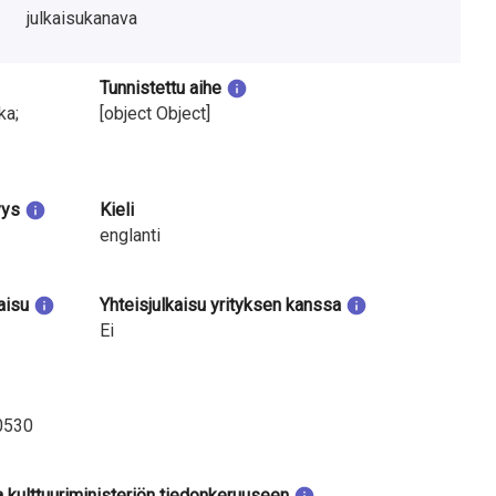
julkaisukanava
Tunnistettu aihe
ka;
[object Object]
yys
Kieli
englanti
aisu
Yhteisjulkaisu yrityksen kanssa
Ei
0530
a kulttuuriministeriön tiedonkeruuseen