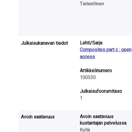
a
Tieteellinen
S
u
o
Lehti/Sarja
Julkaisukanavan tiedot
m
Composites part c : open
access
e
s
Artikkelinumero
100530
s
Julkaisufoorumitaso
a
1
Avoin saatavuus
Avoin saatavuus
kustantajan palvelussa
Kyllä