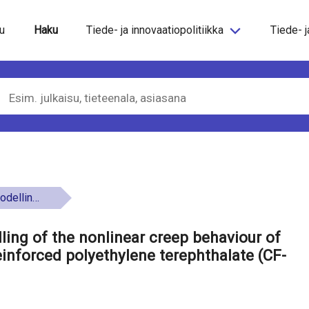
steeseen
u
Haku
Tiede- ja innovaatiopolitiikka
Tiede- j
ene terephthalate (CF-PET).
ling of the nonlinear creep behaviour of
inforced polyethylene terephthalate (CF-