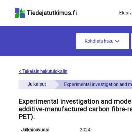
Hyppää
Hyppää
Hyppää
hakukenttään
sivun
saavutettavuusselo
Tiedejatutkimus.fi
Etusiv
pääsisältöön
u
H
n
Kohdista haku
a
d
e
e
t
< Takaisin hakutuloksiin
f
i
Julkaisut
i
Experimental investigation and modelling of the nonlinear creep behaviour of additive-manufactured carbon fibre-reinforced polyethyl
e
n
t
Experimental investigation and model
e
additive-manufactured carbon fibre-re
o
PET).
d
a
Julkaisuvuosi
2024