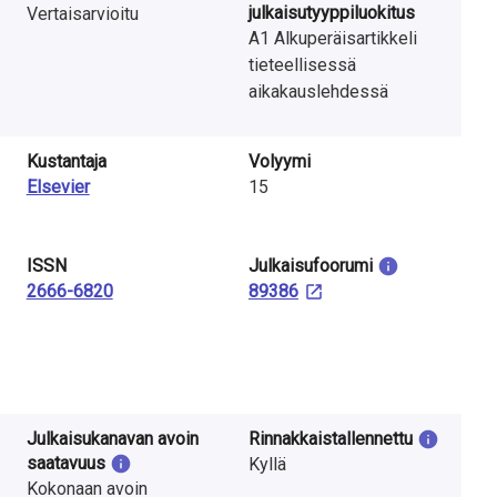
julkaisutyyppiluokitus
Vertaisarvioitu
A1 Alkuperäisartikkeli
tieteellisessä
aikakauslehdessä
Kustantaja
Volyymi
Elsevier
15
ISSN
Julkaisu­foorumi
2666-6820
89386
Julkaisukanavan avoin
Rinnakkaistallennettu
saatavuus
Kyllä
Kokonaan avoin