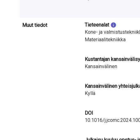
Tieteenalat
Muut tiedot
Kone- ja valmistustekniik
Materiaalitekniikka
Kustantajan kansainvälis
Kansainvälinen
Kansainvälinen yhteisjulk
Kyllä
DOI
10.1016/j.jcomc.2024.10
Julkaisu kuuluu opetus- j