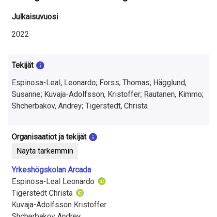
t
Julkaisuvuosi
u
2022
t
k
Tekijät
i
Espinosa-Leal, Leonardo; Forss, Thomas; Hägglund,
m
Susanne; Kuvaja-Adolfsson, Kristoffer; Rautanen, Kimmo;
Shcherbakov, Andrey; Tigerstedt, Christa
u
k
Organisaatiot ja tekijät
s
Näytä tarkemmin
e
Yrkeshögskolan Arcada
Espinosa-Leal Leonardo
s
Tigerstedt Christa
t
Kuvaja-Adolfsson Kristoffer
Shcherbakov Andrey