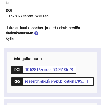
Ei
DOI
10.5281/zenodo.7495136
Julkaisu kuuluu opetus- ja kulttuuriministeriön
tiedonkeruuseen
Kyllä
Linkit julkaisuun
DOI
10.5281/zenodo.7495136
research.abo.fi/en/publications/95188647-44a0-447d-9d61-f5635ac37bd7