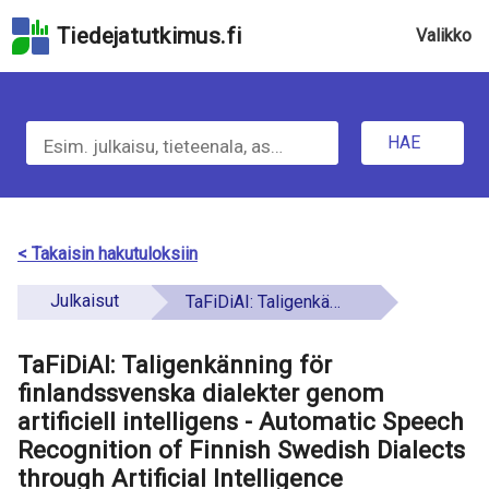
Hyppää
Tiedejatutkimus.fi
Valikko
hakukenttään
Hyppää
u
sivun
H
pääsisältöön
n
Hyppää
HAE
d
a
saavutettavuusselosteeseen
e
e
f
t
< Takaisin hakutuloksiin
i
i
Julkaisut
TaFiDiAI: Taligenkänning för finlandssvenska dialekter genom artificiell intelligens - Automatic Speech Recognition of Finnish Swedish Dialects through Artificial Intelligence
n
e
e
TaFiDiAI: Taligenkänning för
t
d
finlandssvenska dialekter genom
o
artificiell intelligens - Automatic Speech
Recognition of Finnish Swedish Dialects
a
through Artificial Intelligence