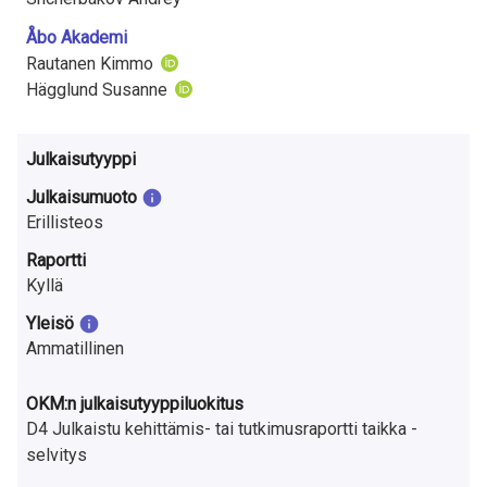
a
Åbo Akademi
S
Rautanen Kimmo
u
Hägglund Susanne
o
Julkaisutyyppi
m
Julkaisumuoto
e
Erillisteos
s
Raportti
Kyllä
s
Yleisö
a
Ammatillinen
OKM:n julkaisutyyppiluokitus
D4 Julkaistu kehittämis- tai tutkimusraportti taikka -
selvitys