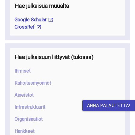
Hae julkaisua muualta
Google Scholar
CrossRef
Hae julkaisuun liittyvät
(tulossa
)
Ihmiset
Rahoitusmyönnöt
Aineistot
ANNA PALAUTETTA!
Infrastruktuurit
Organisaatiot
Hankkeet