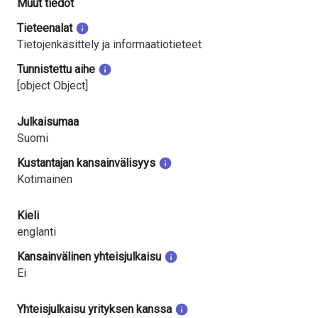
Muut tiedot
Tieteenalat
Tietojenkäsittely ja informaatiotieteet
Tunnistettu aihe
[object Object]
Julkaisumaa
Suomi
Kustantajan kansainvälisyys
Kotimainen
Kieli
englanti
Kansainvälinen yhteisjulkaisu
Ei
Yhteisjulkaisu yrityksen kanssa