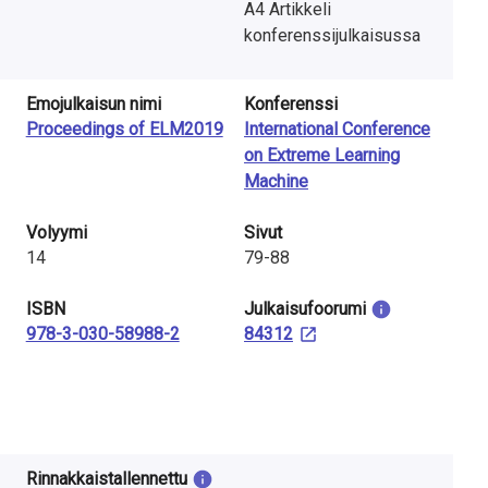
A4 Artikkeli
konferenssijulkaisussa
Emojulkaisun nimi
Konferenssi
Proceedings of ELM2019
International Conference
on Extreme Learning
Machine
Volyymi
Sivut
14
79-88
ISBN
Julkaisu­foorumi
978-3-030-58988-2
84312
Rinnakkaistallennettu