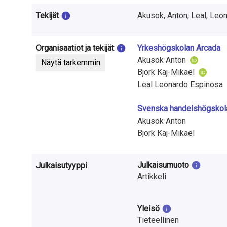
t
Tekijät
Akusok, Anton; Leal, Leo
u
t
Organisaatiot ja tekijät
Yrkeshögskolan Arcada
k
Akusok Anton
Näytä tarkemmin
Björk Kaj-Mikael
i
Leal Leonardo Espinosa
m
Svenska handelshögskol
u
Akusok Anton
Björk Kaj-Mikael
k
s
Julkaisumuoto
Julkaisutyyppi
e
Artikkeli
s
Yleisö
t
Tieteellinen