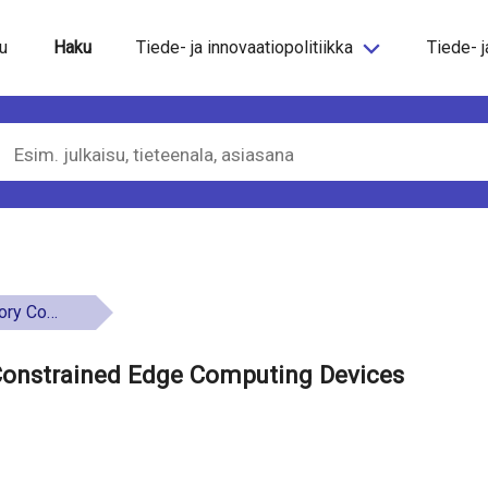
steeseen
u
Haku
Tiede- ja innovaatiopolitiikka
Tiede- j
formance Shaders
onstrained Edge Computing Devices