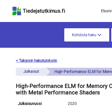
Hyppää
Hyppää
Hyppää
hakukenttään
sivun
saavutettavuusselo
Tiedejatutkimus.fi
Etusiv
pääsisältöön
u
H
n
Kohdista haku
a
d
e
e
t
< Takaisin hakutuloksiin
f
i
Julkaisut
i
High-Performance ELM for Memory Constrained Edge Computing Devices with Metal Per
e
n
t
High-Performance ELM for Memory C
e
with Metal Performance Shaders
o
d
a
Julkaisuvuosi
2020