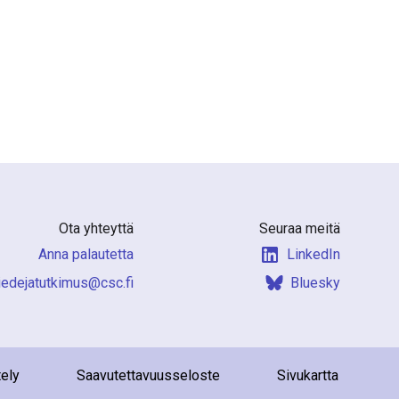
Ota yhteyttä
Seuraa meitä
Anna palautetta
LinkedIn
f.csc@sumiktutajedeit
Bluesky
tely
Saavutettavuusseloste
Sivukartta