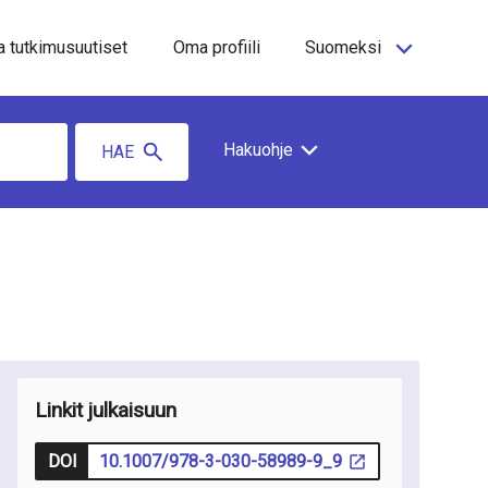
a tutkimusuutiset
Oma profiili
Suomeksi
Hakuohje
HAE
Linkit julkaisuun
DOI
10.1007/978-3-030-58989-9_9