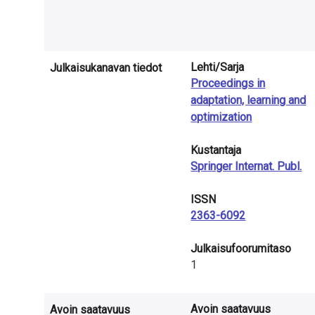
a
S
u
Lehti/Sarja
Julkaisukanavan tiedot
Proceedings in
o
adaptation, learning and
m
optimization
e
Kustantaja
s
Springer Internat. Publ.
s
ISSN
2363-6092
a
Julkaisufoorumitaso
1
Avoin saatavuus
Avoin saatavuus