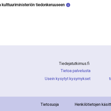
a kulttuuriministeriön tiedonkeruuseen
Tiedejatutkimus.fi 
Tietoa palvelusta
Usein kysytyt kysymykset
i
Tietosuoja
Henkilötietojen käsit