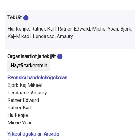
t
u
Tekijät
t
Hu, Renjie; Ratner, Karl; Ratner, Edward; Miche, Yoan; Björk,
k
Kaj-Mikael; Lendasse, Amaury
i
Organisaatiot ja tekijät
m
Näytä tarkemmin
u
Svenska handelshögskolan
k
Björk Kaj Mikael
Lendasse Amaury
s
Ratner Edward
e
Ratner Karl
Hu Renjie
s
Miche Yoan
t
Yrkeshögskolan Arcada