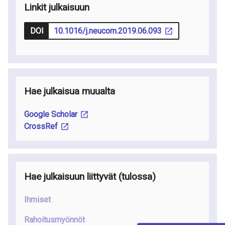
Linkit julkaisuun
DOI
10.1016/j.neucom.2019.06.093
Hae julkaisua muualta
Google Scholar
CrossRef
Hae julkaisuun liittyvät
(tulossa
)
Ihmiset
Rahoitusmyönnöt