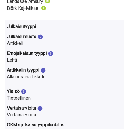
Lendasse Amaury
a
Björk Kaj-Mikael
S
u
Julkaisutyyppi
o
Julkaisumuoto
Artikkeli
m
Emojulkaisun tyyppi
e
Lehti
s
Artikkelin tyyppi
Alkuperäisartikkeli:
s
a
Yleisö
Tieteellinen
Vertaisarvioitu
Vertaisarvioitu
OKM:n julkaisutyyppiluokitus