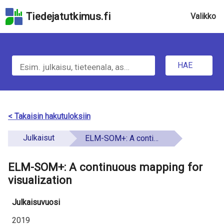
Hyppää
Tiedejatutkimus.fi
Valikko
hakukenttään
Hyppää
u
sivun
H
pääsisältöön
n
Hyppää
HAE
d
a
saavutettavuusselosteeseen
e
e
f
t
< Takaisin hakutuloksiin
i
i
Julkaisut
ELM-SOM+: A continuous mapping for visualization
n
e
e
ELM-SOM+: A continuous mapping for
t
d
visualization
o
Julkaisuvuosi
a
2019