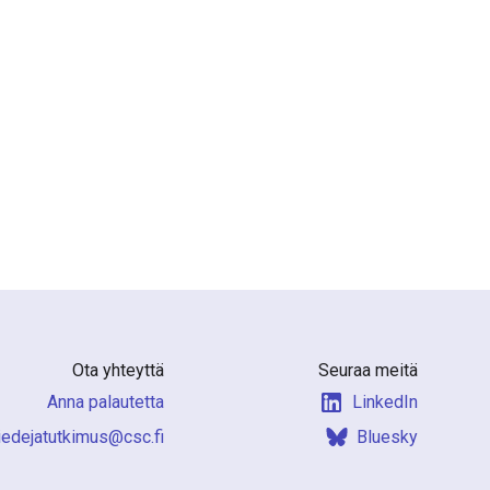
Ota yhteyttä
Seuraa meitä
Anna palautetta
LinkedIn
f.csc@sumiktutajedeit
Bluesky