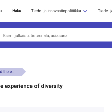
steeseen
u
Haku
Tiede- ja innovaatiopolitiikka
Tiede- j
f diversity
e experience of diversity