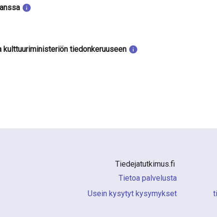
kanssa
a kulttuuriministeriön tiedonkeruuseen
Tiedejatutkimus.fi 
Tietoa palvelusta
Usein kysytyt kysymykset
i