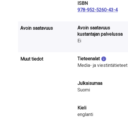
a
ISBN
978-952-5260-43-4
S
u
Avoin saatavuus
Avoin saatavuus
kustantajan palvelussa
o
Ei
m
e
Tieteenalat
Muut tiedot
Media- ja viestintätieteet
s
s
Julkaisumaa
a
Suomi
Kieli
englanti