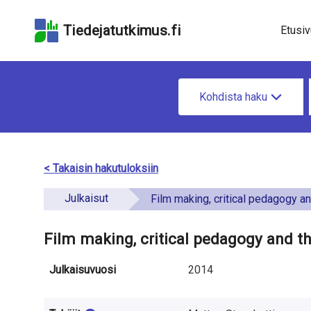
Hyppää
Hyppää
Hyppää
hakukenttään
sivun
saavutettavuusselo
Tiedejatutkimus.fi
Etusiv
pääsisältöön
u
H
n
Kohdista haku
a
d
e
e
t
< Takaisin hakutuloksiin
f
i
Julkaisut
i
Film making, critical pedagogy and the experience o
e
n
t
Film making, critical pedagogy and th
e
o
Julkaisuvuosi
2014
d
a