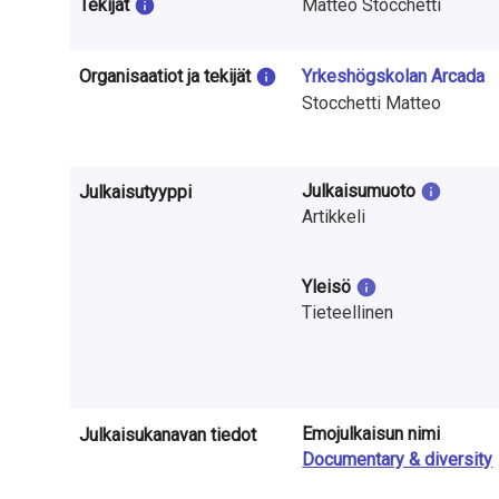
t
Tekijät
Matteo Stocchetti
u
Organisaatiot ja tekijät
Yrkeshögskolan Arcada
t
Stocchetti Matteo
k
i
Julkaisumuoto
Julkaisutyyppi
m
Artikkeli
u
Yleisö
k
Tieteellinen
s
e
s
Emojulkaisun nimi
Julkaisukanavan tiedot
Documentary & diversity
t