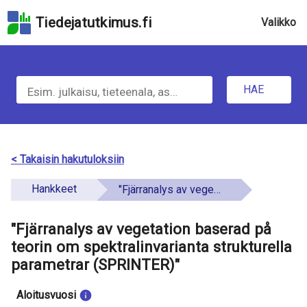
Hyppää
Tiedejatutkimus.fi
Valikko
hakukenttään
Hyppää
sivun
H
pääsisältöön
Hyppää
HAE
a
saavutettavuusselosteeseen
e
t
< Takaisin hakutuloksiin
i
Hankkeet
"Fjärranalys av vegetation baserad på teorin om spektralinvarianta strukturella parametrar (SPRINTER)"
e
"Fjärranalys av vegetation baserad på
t
teorin om spektralinvarianta strukturella
o
parametrar (SPRINTER)"
a
Aloitusvuosi