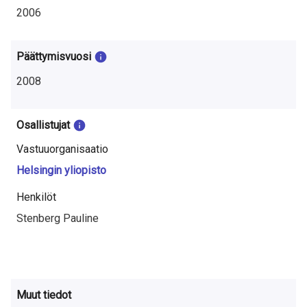
t
2006
u
t
Päättymisvuosi
k
2008
i
Osallistujat
m
Vastuuorganisaatio
u
Helsingin yliopisto
k
Henkilöt
s
Stenberg Pauline
e
s
t
Muut tiedot