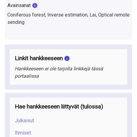
a
Avainsanat
S
Coniferous forest, Inverse estimation, Lai, Optical remote
sending
u
o
m
Linkit hankkeeseen
e
Hankkeeseen ei ole tarjolla linkkejä tässä
s
portaalissa
s
a
Hae hankkeeseen liittyvät (tulossa)
Julkaisut
Ihmiset