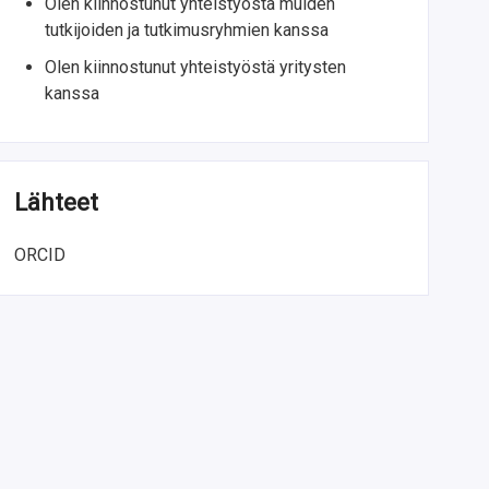
Olen kiinnostunut yhteistyöstä muiden
tutkijoiden ja tutkimusryhmien kanssa
Olen kiinnostunut yhteistyöstä yritysten
kanssa
Lähteet
ORCID