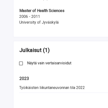
a
Master of Health Sciences
S
2006 - 2011
u
University of Jyväskylä
o
m
e
Julkaisut
(1)
s
Näytä vain vertaisarvioidut
s
a
2023
Työikäisten liikuntaneuvonnan tila 2022