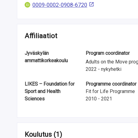
t
0009-0002-0908-6720
u
t
Affiliaatiot
k
i
Jyväskylän
Program coordinator
m
ammattikorkeakoulu
Adults on the Move pro
2022 - nykyhetki
u
k
LIKES – Foundation for
Programme coordinator
Sport and Health
Fit for Life Programme
s
Sciences
2010 - 2021
e
s
t
Koulutus
(1)