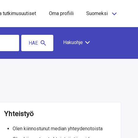
a tutkimusuutiset
Oma profiili
Suomeksi
Hakuohje
HAE
Yhteistyö
Olen kiinnostunut median yhteydenotoista