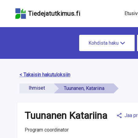
Hyppää
Hyppää
Hyppää
hakukenttään
sivun
saavutettavuusselo
Tiedejatutkimus.fi
Etusiv
pääsisältöön
H
Kohdista haku
a
e
t
< Takaisin hakutuloksiin
i
Ihmiset
Tuunanen, Katariina
e
t
Tuunanen Katariina
o
Jaa pro
a
Program coordinator