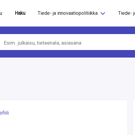
steeseen
u
Haku
Tiede- ja innovaatiopolitiikka
Tiede- j
fiili