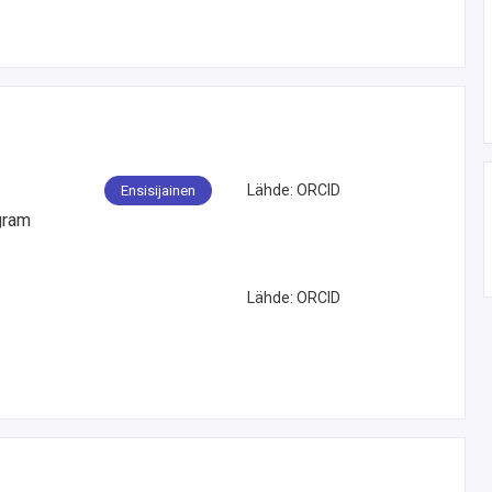
Lähde
:
ORCID
Ensisijainen
gram
Lähde
:
ORCID