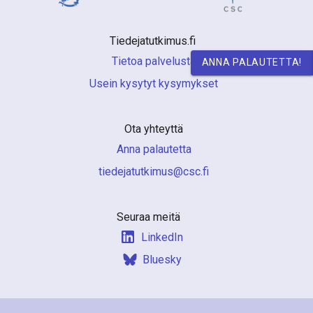
a
S
Tiedejatutkimus.fi 
u
Tietoa palvelusta
ANNA PALAUTETTA!
Usein kysytyt kysymykset
o
m
Ota yhteyttä
e
Anna palautetta
s
if.csc@sumiktutajedeit
s
a
Seuraa meitä
LinkedIn
Bluesky