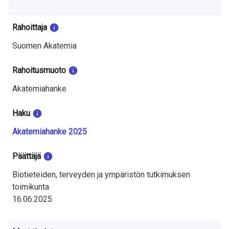
a
S
Rahoittaja
u
Suomen Akatemia
o
Rahoitusmuoto
m
Akatemiahanke
e
Haku
s
Akatemiahanke 2025
s
Päättäjä
a
Biotieteiden, terveyden ja ympäristön tutkimuksen
toimikunta
16.06.2025