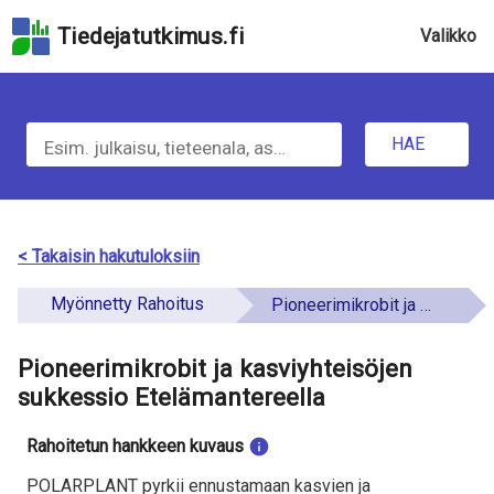
Hyppää
Tiedejatutkimus.fi
Valikko
hakukenttään
Hyppää
sivun
H
pääsisältöön
Hyppää
HAE
a
saavutettavuusselosteeseen
e
t
< Takaisin hakutuloksiin
i
Myönnetty Rahoitus
Pioneerimikrobit ja kasviyhteisöjen sukkessio Etelämantereella
e
Pioneerimikrobit ja kasviyhteisöjen
t
sukkessio Etelämantereella
o
Rahoitetun hankkeen kuvaus
a
POLARPLANT pyrkii ennustamaan kasvien ja