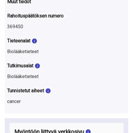
Muut tiedot
Rahoituspäätöksen numero
369450
Tieteenalat
Biolääketieteet
Tutkimusalat
Biolääketieteet
Tunnistetut aiheet
cancer
Myöntöön liittyvä verkkosivu