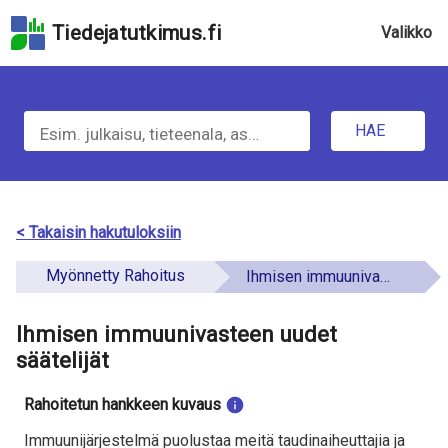
Hyppää
Tiedejatutkimus.fi
Valikko
hakukenttään
Hyppää
sivun
H
pääsisältöön
Hyppää
HAE
a
saavutettavuusselosteeseen
e
t
< Takaisin hakutuloksiin
i
Myönnetty Rahoitus
Ihmisen immuunivasteen uudet säätelijät
e
Ihmisen immuunivasteen uudet
t
säätelijät
o
Rahoitetun hankkeen kuvaus
a
Immuunijärjestelmä puolustaa meitä taudinaiheuttajia ja