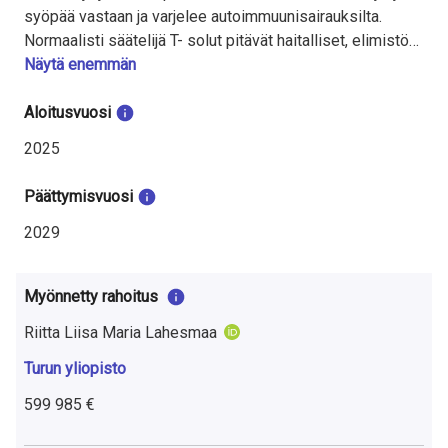
t
syöpää vastaan ja varjelee autoimmuunisairauksilta.
u
Normaalisti säätelijä T- solut pitävät haitalliset, elimistöä
vastaan kohdistuvat immuunireaktiot kurissa, mutta
Näytä enemmän
t
niiden toiminnan häiriintyminen johtaa immuunisairauksiin
k
tai syöpään. Tutkimuksen tavoitteena on löytää kriittisiä
Aloitusvuosi
säätelijä T-solujen kehitykseen ja toimintaan vaikuttavia
2025
i
tekijöitä. Paljastamme uusia mekanismeja ja
säätelyverkostoja, jotka ohjaavat ihmisen säätelijä T-
m
Päättymisvuosi
solujen toimintaa ja miten säätelyn häiriintyminen voi
u
johtaa sairastumiseen.
2029
k
Myönnetty rahoitus
s
Riitta Liisa Maria Lahesmaa
e
Turun yliopisto
s
599 985 €
t