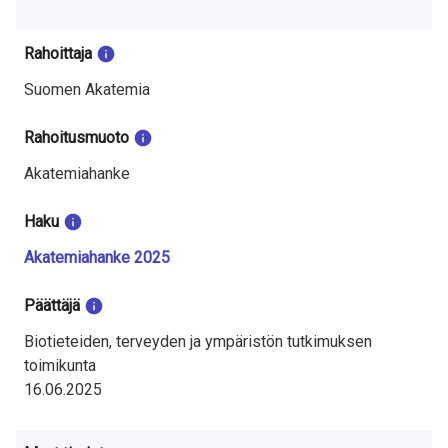
a
S
Rahoittaja
u
Suomen Akatemia
o
Rahoitusmuoto
m
Akatemiahanke
e
Haku
s
Akatemiahanke 2025
s
Päättäjä
a
Biotieteiden, terveyden ja ympäristön tutkimuksen
toimikunta
16.06.2025