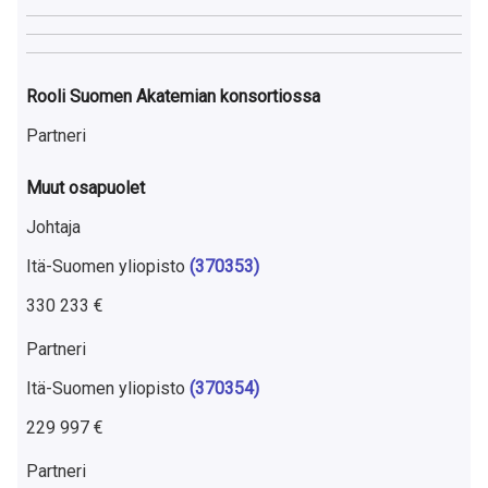
a
S
u
Rooli Suomen Akatemian konsortiossa
o
Partneri
m
Muut osapuolet
e
Johtaja
s
Itä-Suomen yliopisto
(370353)
s
330 233 €
a
Partneri
Itä-Suomen yliopisto
(370354)
229 997 €
Partneri