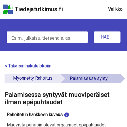
Hyppää
Tiedejatutkimus.fi
Valikko
hakukenttään
Hyppää
sivun
H
pääsisältöön
Hyppää
HAE
a
saavutettavuusselosteeseen
e
t
< Takaisin hakutuloksiin
i
Myönnetty Rahoitus
Palamisessa syntyvät muoviperäiset ilman epäpuhtaudet
e
Palamisessa syntyvät muoviperäiset
t
ilman epäpuhtaudet
o
Rahoitetun hankkeen kuvaus
a
Muovista peräisin olevat orgaaniset epäpuhtaudet