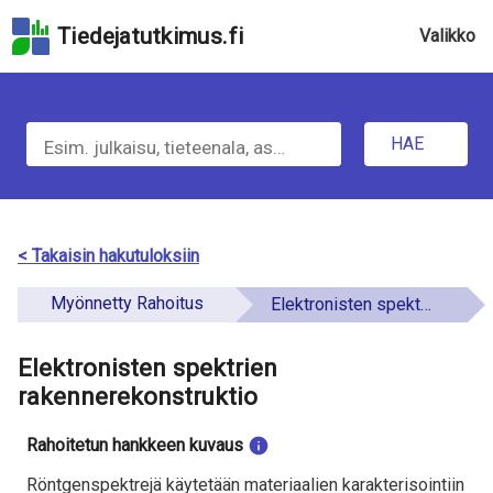
Hyppää
Tiedejatutkimus.fi
Valikko
hakukenttään
Hyppää
sivun
H
pääsisältöön
Hyppää
HAE
a
saavutettavuusselosteeseen
e
t
< Takaisin hakutuloksiin
i
Myönnetty Rahoitus
Elektronisten spektrien rakennerekonstruktio
e
Elektronisten spektrien
t
rakennerekonstruktio
o
Rahoitetun hankkeen kuvaus
a
Röntgenspektrejä käytetään materiaalien karakterisointiin