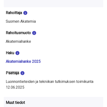
näkyvän valon alueelle.
a
S
Rahoittaja
u
Suomen Akatemia
o
Rahoitusmuoto
m
Akatemiahanke
e
Haku
s
Akatemiahanke 2025
s
Päättäjä
a
Luonnontieteiden ja tekniikan tutkimuksen toimikunta
12.06.2025
Muut tiedot