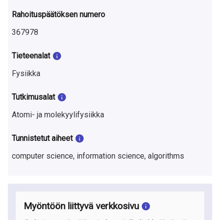
Rahoituspäätöksen numero
367978
Tieteenalat
Fysiikka
Tutkimusalat
Atomi- ja molekyylifysiikka
Tunnistetut aiheet
computer science, information science, algorithms
Myöntöön liittyvä verkkosivu