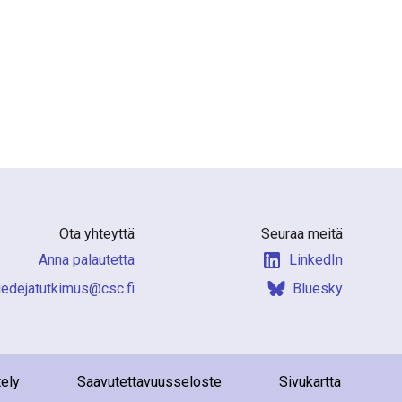
Ota yhteyttä
Seuraa meitä
Anna palautetta
LinkedIn
f.csc@sumiktutajedeit
Bluesky
tely
Saavutettavuusseloste
Sivukartta