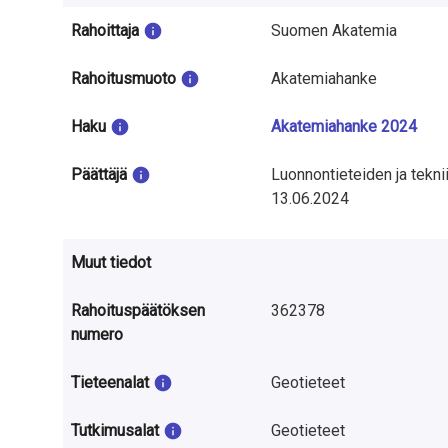
a
Rahoittaja
Suomen Akatemia
S
Rahoitusmuoto
Akatemiahanke
u
o
Haku
Akatemiahanke 2024
m
Päättäjä
Luonnontieteiden ja tekni
e
13.06.2024
s
Muut tiedot
s
Rahoituspäätöksen
362378
a
numero
Tieteenalat
Geotieteet
Tutkimusalat
Geotieteet