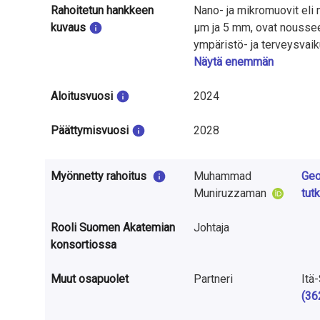
t
Rahoitetun hankkeen
Nano- ja mikromuovit eli 
u
kuvaus
µm ja 5 mm, ovat noussee
ympäristö- ja terveysvaik
t
lähteistä ja vaikuttaa tä
Näytä enemmän
uhka vedenlaadulle on tun
k
Aloitusvuosi
maaperässä ja pohjavedes
2024
i
tutkimuskeskuksen ja It
Päättymisvuosi
miten nano- ja mikromuov
2028
m
maaperässä pohjaveden m
u
pohjavesissä laboratorio
Myönnetty rahoitus
Muhammad
Geo
paremmin muovin aiheutta
k
Muniruzzaman
tut
pohjavesien pilaantumisr
s
Rooli Suomen Akatemian
Johtaja
e
konsortiossa
s
Muut osapuolet
Partneri
Itä
(36
t