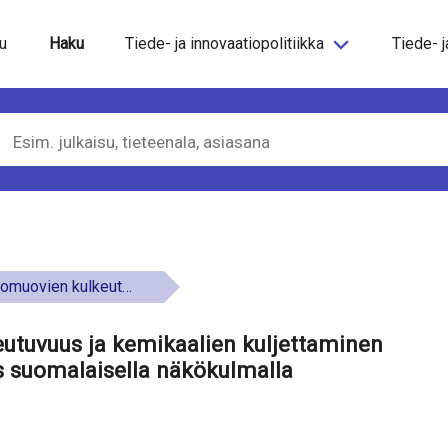
steeseen
u
Haku
Tiede- ja innovaatiopolitiikka
Tiede- j
javesissä - monitahoinen tutkimus suomalaisella näkökulmalla
tuvuus ja kemikaalien kuljettaminen
s suomalaisella näkökulmalla