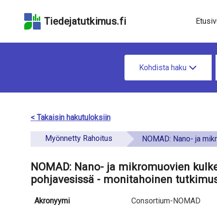
Hyppää
Hyppää
Hyppää
hakukenttään
sivun
saavutettavuusselo
Tiedejatutkimus.fi
Etusiv
pääsisältöön
H
Kohdista haku
a
e
t
< Takaisin hakutuloksiin
i
Myönnetty Rahoitus
NOMAD: Nano- ja mikromuovien kulkeutuvuus ja kemikaalien kuljettaminen poh
e
t
NOMAD: Nano- ja mikromuovien kulkeu
pohjavesissä - monitahoinen tutkimu
o
a
Akronyymi
Consortium-NOMAD