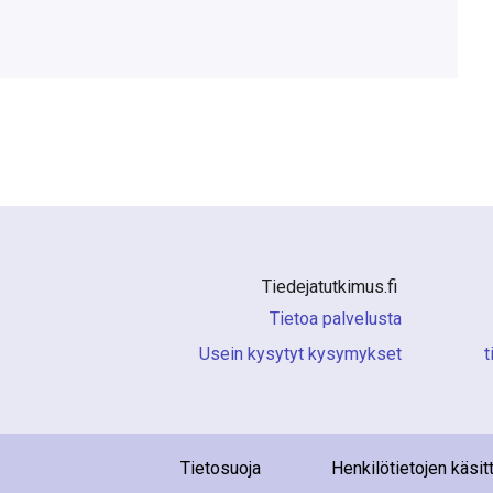
Tiedejatutkimus.fi 
Tietoa palvelusta
Usein kysytyt kysymykset
i
Tietosuoja
Henkilötietojen käsit