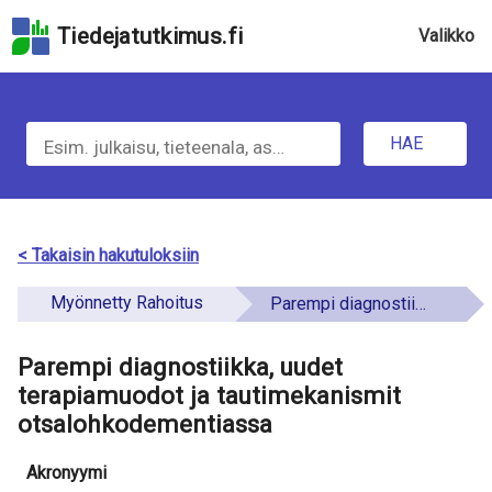
Hyppää
Tiedejatutkimus.fi
Valikko
hakukenttään
Hyppää
sivun
H
pääsisältöön
Hyppää
HAE
a
saavutettavuusselosteeseen
e
t
< Takaisin hakutuloksiin
i
Myönnetty Rahoitus
Parempi diagnostiikka, uudet terapiamuodot ja tautimekanismit otsalohkodementiassa
e
Parempi diagnostiikka, uudet
t
terapiamuodot ja tautimekanismit
o
otsalohkodementiassa
a
Akronyymi