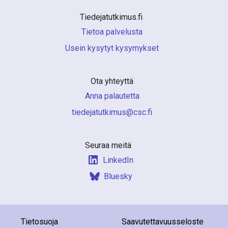
Tiedejatutkimus.fi 
Tietoa palvelusta
Usein kysytyt kysymykset
Ota yhteyttä
Anna palautetta
if.csc@sumiktutajedeit
Seuraa meitä
LinkedIn
Bluesky
Tietosuoja
Saavutettavuusseloste