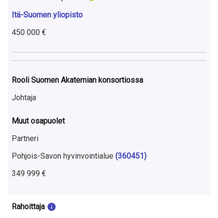
a
tautimekanismeista ja löytää uusia diagnostisia ja taudin
Itä-Suomen yliopisto
etenemistä kuvaavia biomarkkereita sekä tunnistaa uusia
S
lääkehoitokohteita. Lisäksi pyrimme kehittämään uusia
450 000 €
u
työkaluja FTD-potilaiden hoitoon.
o
m
Rooli Suomen Akatemian konsortiossa
e
Johtaja
s
Muut osapuolet
s
Partneri
a
Pohjois-Savon hyvinvointialue
(360451)
349 999 €
Rahoittaja