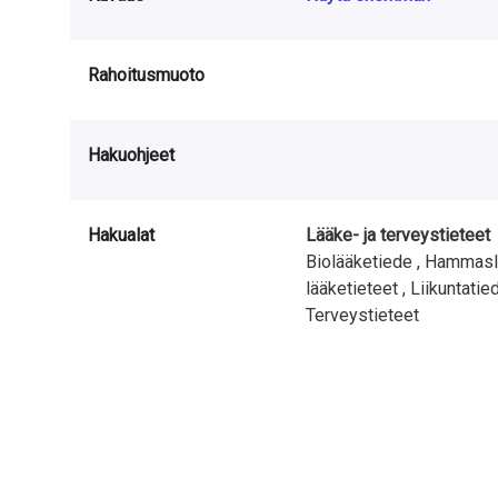
Rahoitusmuoto
Hakuohjeet
Hakualat
Lääke- ja terveystieteet
Biolääketiede ,
Hammaslä
lääketieteet ,
Liikuntatie
Terveystieteet