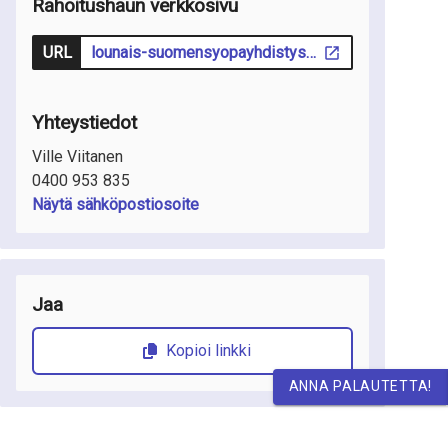
Rahoitushaun verkkosivu
URL
lounais-suomensyopayhdistys.fi/apurahat
Yhteystiedot
Ville Viitanen
0400 953 835
Näytä sähköpostiosoite
Jaa
Kopioi linkki
ANNA PALAUTETTA!