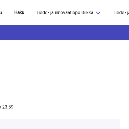
steeseen
u
Haku
Tiede- ja innovaatiopolitiikka
Tiede- j
o
23:59