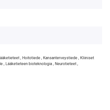
äketieteet ,
Hoitotiede ,
Kansanterveystiede ,
Kliiniset
de ,
Lääketieteen bioteknologia ,
Neurotieteet ,