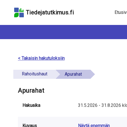
Hyppää
Hyppää
Hyppää
hakukenttään
sivun
saavutettavuusselo
Tiedejatutkimus.fi
Etusiv
pääsisältöön
< Takaisin hakutuloksiin
Rahoitushaut
Apurahat
Apurahat
Hakuaika
31.5.2026
-
31.8.2026
kl
Kuvaus
Näytä enemmän