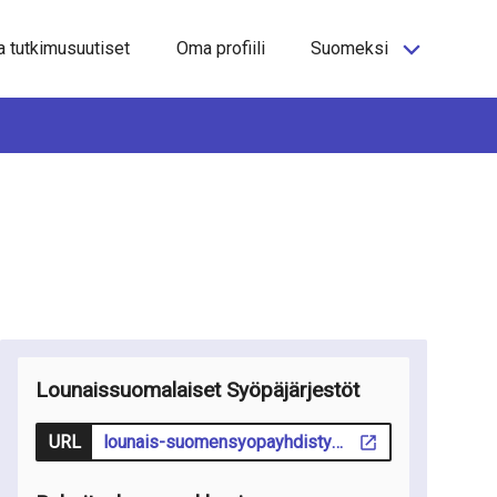
a tutkimusuutiset
Oma profiili
Suomeksi
Lounaissuomalaiset Syöpäjärjestöt
URL
lounais-suomensyopayhdistys.fi