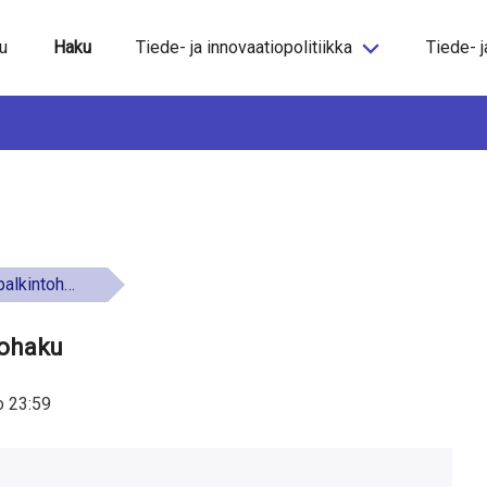
steeseen
u
Haku
Tiede- ja innovaatiopolitiikka
Tiede- j
kintohaku
tohaku
o
23:59