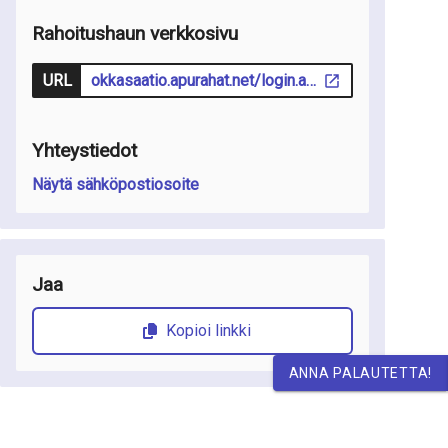
Rahoitushaun verkkosivu
URL
okkasaatio.apurahat.net/login.aspx?lcid=1035
Yhteystiedot
Näytä sähköpostiosoite
Jaa
Kopioi linkki
ANNA PALAUTETTA!