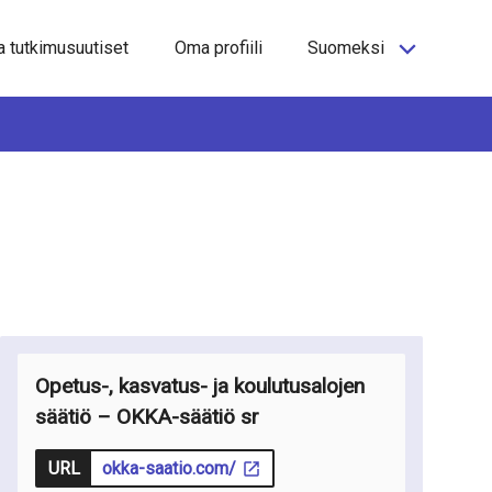
a tutkimusuutiset
Oma profiili
Suomeksi
Opetus-, kasvatus- ja koulutusalojen
säätiö – OKKA-säätiö sr
URL
okka-saatio.com/