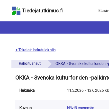
Hyppää
Hyppää
Hyppää
hakukenttään
sivun
saavutettavuusselo
Tiedejatutkimus.fi
Etusiv
pääsisältöön
< Takaisin hakutuloksiin
Rahoitushaut
OKKA - Svenska kulturfonden -pal
OKKA - Svenska kulturfonden -palkin
Hakuaika
11.5.2026
-
12.6.2026
kl
Kuvaus
Näytä enemmän