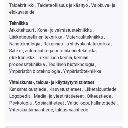
Taidekritiikki ,
Taideteollisuus ja käsityö ,
Valokuva- ja
elokuvataide
Tekniikka
Arkkitehtuuri ,
Kone- ja valmistustekniikka ,
Lääketieteellinen tekniikka ,
Materiaalitekniikka ,
Nanoteknologia ,
Rakennus- ja yhdyskuntatekniikka ,
Sähkö-, automaatio- ja tietoliikennetekniikka,
elektroniikka ,
Teknillinen kemia, kemian
prosessitekniikka ,
Teollinen bioteknologia ,
Ympäristön bioteknologia ,
Ympäristötekniikka
Yhteiskunta-, talous- ja käyttäytymistieteet
Kansantaloustiede ,
Kasvatustieteet ,
Liiketaloustiede ,
Logopedia ,
Media- ja viestintätieteet ,
Oikeustiede ,
Psykologia ,
Sosiaalitieteet ,
Valtio-oppi, hallintotiede ,
Yhteiskuntamaantiede, talousmaantiede