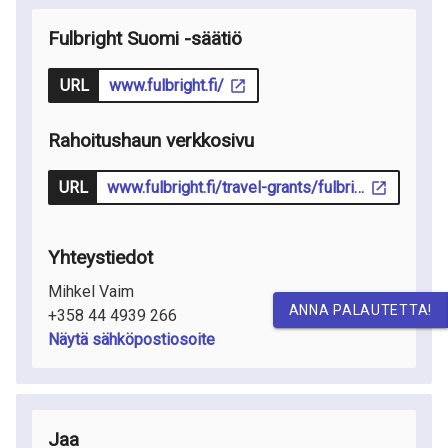
Fulbright Suomi -säätiö
URL
www.fulbright.fi/
Rahoitushaun verkkosivu
URL
www.fulbright.fi/travel-grants/fulbright-finland-travel-grants-research-collaboration
Yhteystiedot
Mihkel Vaim
ANNA PALAUTETTA!
+358 44 4939 266
Näytä sähköpostiosoite
Jaa