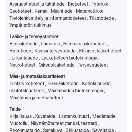
Avaruustieteet ja tähtitiede ,
Biotieteet ,
Fysiikka ,
Geotieteet ,
Kemia ,
Maantiede ,
Matematiikka ,
Tietojenkäsittely ja informaatiotieteet ,
Tilastotiede ,
Ympäristön tutkimus
Lääke- ja terveystieteet
Biolääketiede ,
Farmasia ,
Hammaslääketieteet ,
Hoitotiede ,
Kansanterveystiede ,
Kliiniset lääketieteet
,
Liikuntatiede ,
Lääketieteen bioteknologia ,
Neurotieteet ,
Oikeuslääketiede ,
Terveystieteet
Maa- ja metsätaloustieteet
Elintarviketieteet ,
Eläinlääketiede ,
Kotieläintiede,
maitotaloustiede ,
Maatalouden bioteknologia ,
Maatalous ja metsätieteet
Taide
Kirjallisuus ,
Kuvataide ,
Lastenkulttuuri ,
Mediataide ,
Muotoilu ,
Näyttämötaiteet (tanssi, teatteri) ,
Rakennustaide ,
Sarjakuva ,
Sirkustaide ,
Säveltaide ,