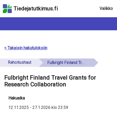
Hyppää
Tiedejatutkimus.fi
Valikko
hakukenttään
Hyppää
sivun
pääsisältöön
Hyppää
saavutettavuusselosteeseen
< Takaisin hakutuloksiin
Rahoitushaut
Fulbright Finland Travel Grants for Research Collaboration
Fulbright Finland Travel Grants for
Research Collaboration
Hakuaika
12.11.2025
-
27.1.2026
klo
23:59