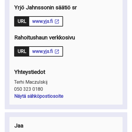
Yrjö Jahnssonin säätiö sr
URL
www.yjs.fi
Rahoitushaun verkkosivu
URL
www.yjs.fi
Yhteystiedot
Terhi Maczulskij
050 323 0180
Näytä sähköpostiosoite
Jaa