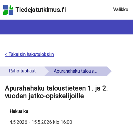
Hyppää
Tiedejatutkimus.fi
Valikko
hakukenttään
Hyppää
sivun
pääsisältöön
Hyppää
saavutettavuusselosteeseen
< Takaisin hakutuloksiin
Rahoitushaut
Apurahahaku taloustieteen 1. ja 2. vuoden jatko-opiskelijoille
Apurahahaku taloustieteen 1. ja 2.
vuoden jatko-opiskelijoille
Hakuaika
4.5.2026
-
15.5.2026
klo
16:00