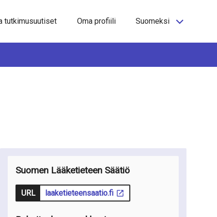
a tutkimusuutiset
Oma profiili
Suomeksi
Suomen Lääketieteen Säätiö
URL
laaketieteensaatio.fi