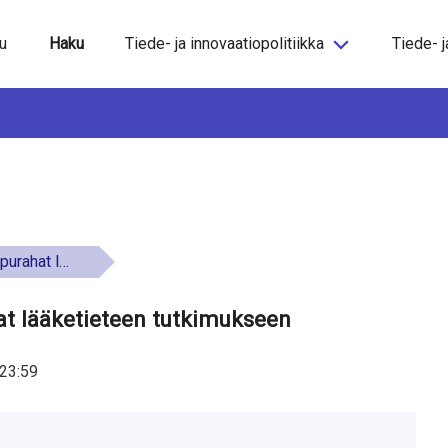
steeseen
u
Haku
Tiede- ja innovaatiopolitiikka
Tiede- j
n tutkimukseen
t lääketieteen tutkimukseen
23:59