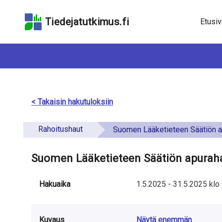
Hyppää
Hyppää
Hyppää
hakukenttään
sivun
saavutettavuusselo
Tiedejatutkimus.fi
Etusiv
pääsisältöön
< Takaisin hakutuloksiin
Rahoitushaut
Suomen Lääketieteen Säätiön apurahat lääketietee
Suomen Lääketieteen Säätiön apuraha
Hakuaika
1.5.2025
-
31.5.2025
klo
Kuvaus
Näytä enemmän