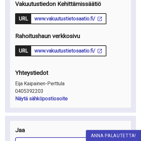
Vakuutustiedon Kehittämissäätiö
URL
www.vakuutustietosaatio.fi/
Rahoitushaun verkkosivu
URL
www.vakuutustietosaatio.fi/
Yhteystiedot
Eija Kaipainen-Perttula
0405392203
Näytä sähköpostiosoite
Jaa
ANNA PALAUTETTA!