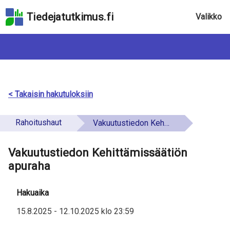
Hyppää
Tiedejatutkimus.fi
Valikko
hakukenttään
Hyppää
sivun
pääsisältöön
Hyppää
saavutettavuusselosteeseen
< Takaisin hakutuloksiin
Rahoitushaut
Vakuutustiedon Kehittämissäätiön apuraha
Vakuutustiedon Kehittämissäätiön
apuraha
Hakuaika
15.8.2025
-
12.10.2025
klo
23:59