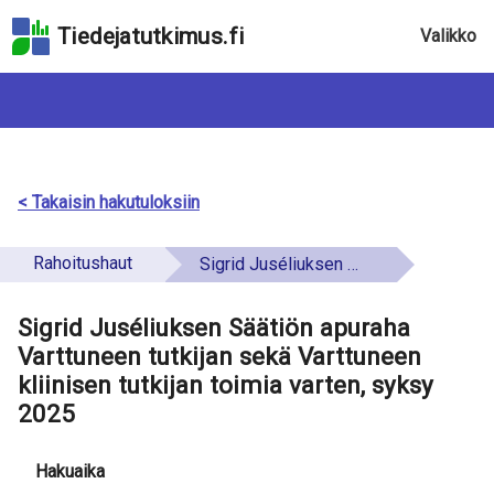
Hyppää
Tiedejatutkimus.fi
Valikko
hakukenttään
Hyppää
sivun
pääsisältöön
Hyppää
saavutettavuusselosteeseen
< Takaisin hakutuloksiin
Rahoitushaut
Sigrid Juséliuksen Säätiön apuraha Varttuneen tutkijan sekä Varttuneen kliinisen tutkijan toimia varten, syksy 2025
Sigrid Juséliuksen Säätiön apuraha
Varttuneen tutkijan sekä Varttuneen
kliinisen tutkijan toimia varten, syksy
2025
Hakuaika