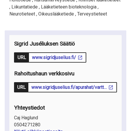
,
Liikuntatiede ,
Lääketieteen bioteknologia ,
Neurotieteet ,
Oikeuslääketiede ,
Terveystieteet
Sigrid Juséliuksen Säätiö
URL
www.sigridjuselius.fi/
Rahoitushaun verkkosivu
URL
www.sigridjuselius.fi/apurahat/varttunut-tutkija-4-vuotta/
Yhteystiedot
Caj Haglund
0504271280