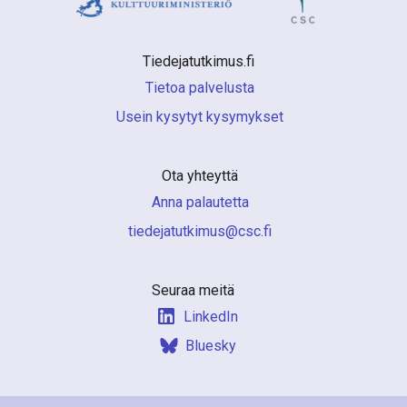
Tiedejatutkimus.fi 
Tietoa palvelusta
Usein kysytyt kysymykset
Ota yhteyttä
Anna palautetta
if.csc@sumiktutajedeit
Seuraa meitä
LinkedIn
Bluesky