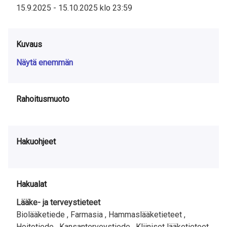
15.9.2025
-
15.10.2025
klo
23:59
Kuvaus
Näytä enemmän
Rahoitusmuoto
Hakuohjeet
Hakualat
Lääke- ja terveystieteet
Biolääketiede ,
Farmasia ,
Hammaslääketieteet ,
Hoitotiede ,
Kansanterveystiede ,
Kliiniset lääketieteet