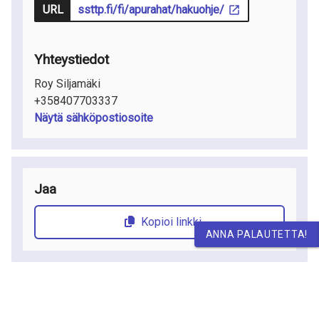
URL
ssttp.fi/fi/apurahat/hakuohje/
Yhteystiedot
Roy Siljamäki
+358407703337
Näytä sähköpostiosoite
Jaa
Kopioi linkki
ANNA PALAUTETTA!