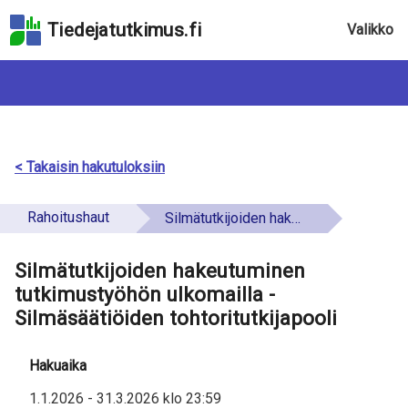
Hyppää
Tiedejatutkimus.fi
Valikko
hakukenttään
Hyppää
sivun
pääsisältöön
Hyppää
saavutettavuusselosteeseen
< Takaisin hakutuloksiin
Rahoitushaut
Silmätutkijoiden hakeutuminen tutkimustyöhön ulkomailla - Silmäsäätiöiden tohtoritutkijapooli
Silmätutkijoiden hakeutuminen
tutkimustyöhön ulkomailla -
Silmäsäätiöiden tohtoritutkijapooli
Hakuaika
1.1.2026
-
31.3.2026
klo
23:59