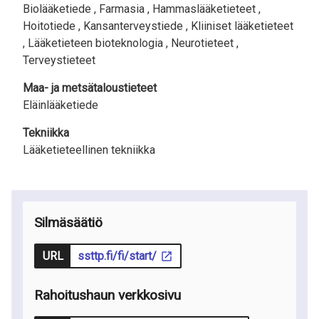
Biolääketiede ,
Farmasia ,
Hammaslääketieteet ,
Hoitotiede ,
Kansanterveystiede ,
Kliiniset lääketieteet
,
Lääketieteen bioteknologia ,
Neurotieteet ,
Terveystieteet
Maa- ja metsätaloustieteet
Eläinlääketiede
Tekniikka
Lääketieteellinen tekniikka
Silmäsäätiö
URL
ssttp.fi/fi/start/
Rahoitushaun verkkosivu