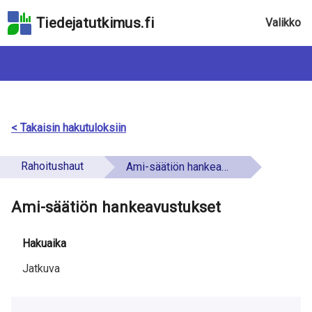
Hyppää
Tiedejatutkimus.fi
Valikko
hakukenttään
Hyppää
sivun
pääsisältöön
Hyppää
saavutettavuusselosteeseen
< Takaisin hakutuloksiin
Rahoitushaut
Ami-säätiön hankeavustukset
Ami-säätiön hankeavustukset
Hakuaika
Jatkuva