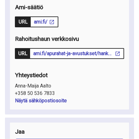
Ami-säätiö
URL
ami.fi/
Rahoitushaun verkkosivu
URL
ami.fi/apurahat-ja-avustukset/hankeavustukset/
Yhteystiedot
Anna-Maija Aalto
+358 50 536 7833
Näytä sähköpostiosoite
Jaa