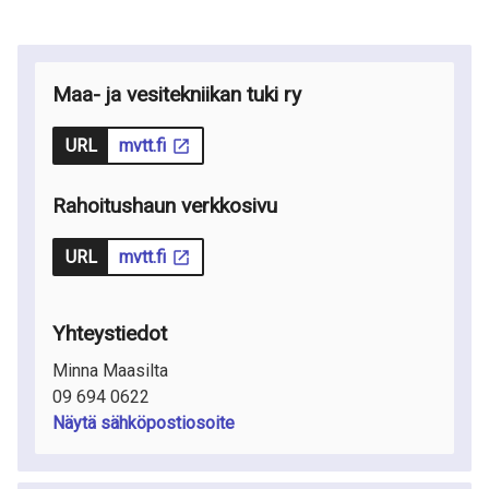
Maa- ja vesitekniikan tuki ry
URL
mvtt.fi
Rahoitushaun verkkosivu
URL
mvtt.fi
Yhteystiedot
Minna Maasilta
09 694 0622
Näytä sähköpostiosoite