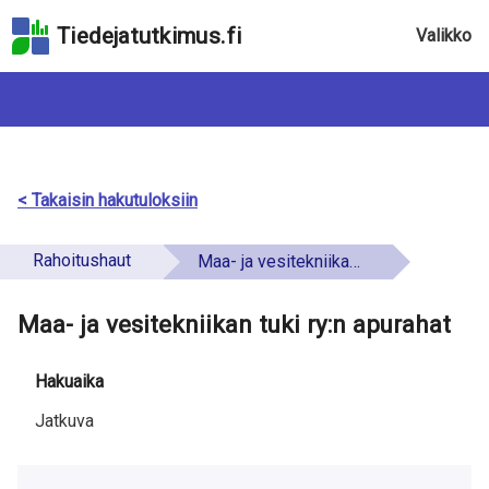
Hyppää
Tiedejatutkimus.fi
Valikko
hakukenttään
Hyppää
sivun
pääsisältöön
Hyppää
saavutettavuusselosteeseen
< Takaisin hakutuloksiin
Rahoitushaut
Maa- ja vesitekniikan tuki ry:n apurahat
Maa- ja vesitekniikan tuki ry:n apurahat
Hakuaika
Jatkuva