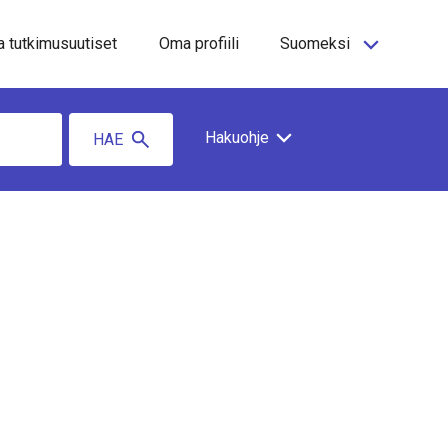
a tutkimusuutiset
Oma profiili
Suomeksi
Hakuohje
HAE