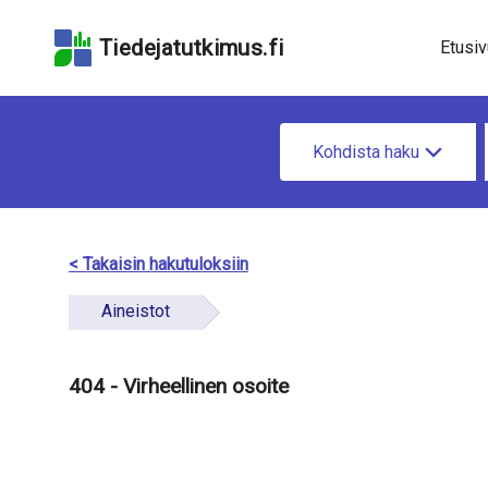
Hyppää
Hyppää
Hyppää
hakukenttään
sivun
saavutettavuusselo
Tiedejatutkimus.fi
Etusiv
pääsisältöön
H
Kohdista haku
a
e
t
< Takaisin hakutuloksiin
i
Aineistot
e
t
404 - Virheellinen osoite
o
a