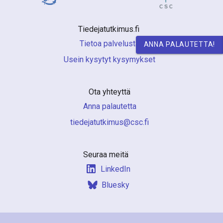
a
S
Tiedejatutkimus.fi 
u
Tietoa palvelusta
ANNA PALAUTETTA!
Usein kysytyt kysymykset
o
m
Ota yhteyttä
e
Anna palautetta
s
if.csc@sumiktutajedeit
s
a
Seuraa meitä
LinkedIn
Bluesky