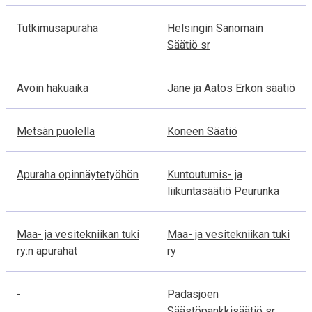
a
Tutkimusapuraha
Helsingin Sanomain
S
Säätiö sr
u
o
Avoin hakuaika
Jane ja Aatos Erkon säätiö
m
Metsän puolella
Koneen Säätiö
e
s
Apuraha opinnäytetyöhön
Kuntoutumis- ja
s
liikuntasäätiö Peurunka
a
Maa- ja vesitekniikan tuki
Maa- ja vesitekniikan tuki
ry:n apurahat
ry
-
Padasjoen
Säästöpankkisäätiö sr.