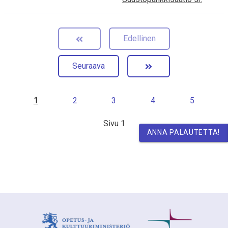
Edellinen
Seuraava
1
2
3
4
5
Sivu
1
ANNA PALAUTETTA!