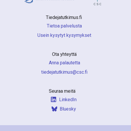
Tiedejatutkimus.fi 
Tietoa palvelusta
Usein kysytyt kysymykset
Ota yhteyttä
Anna palautetta
if.csc@sumiktutajedeit
Seuraa meitä
LinkedIn
Bluesky