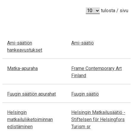
t
l
o
tulosta / sivu
u
s
t
t
k
a
Ami-säätiön
Ami-säätiö
i
hankeavustukset
m
u
Matka-apuraha
Frame Contemporary Art
Finland
k
s
Fuugin säätiön apurahat
Fuugin säätiö
e
s
Helsingin
Helsingin Matkailusäätiö -
matkailuliiketoiminnan
Stiftelsen för Helsingfors
t
edistäminen
Turism sr